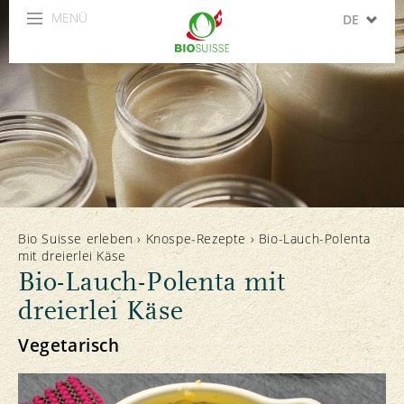
MENÜ
DE
FR
IT
EN
ES
Bio Suisse erleben
›
Knospe-Rezepte
›
Bio-Lauch-Polenta
mit dreierlei Käse
Bio-Lauch-Polenta mit
dreierlei Käse
Vegetarisch