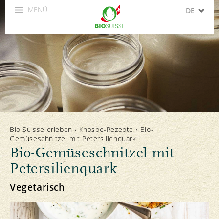
MENÜ
DE
FR
IT
EN
ES
Bio Suisse erleben
›
Knospe-Rezepte
›
Bio-
Gemüseschnitzel mit Petersilienquark
Bio-Gemüseschnitzel mit
Petersilienquark
Vegetarisch