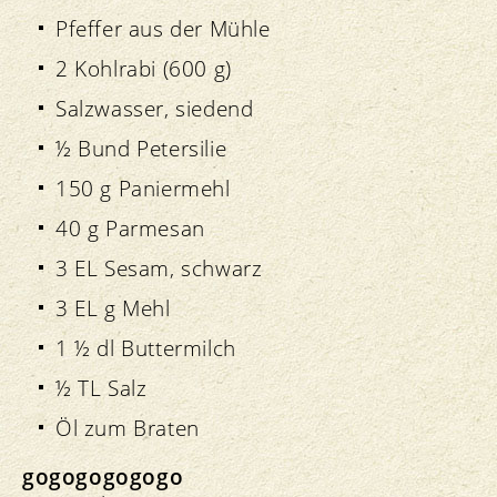
Pfeffer aus der Mühle
2 Kohlrabi (600 g)
Salzwasser, siedend
½ Bund Petersilie
150 g Paniermehl
40 g Parmesan
3 EL Sesam, schwarz
3 EL g Mehl
1 ½ dl Buttermilch
½ TL Salz
Öl zum Braten
gogogogogogo