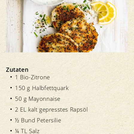
Zutaten
1 Bio-Zitrone
150 g Halbfettquark
50 g Mayonnaise
2 EL kalt gepresstes Rapsöl
½ Bund Petersilie
¼ TL Salz