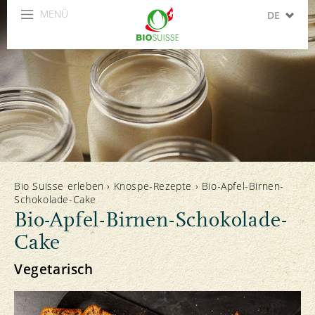
MENÜ
DE
FR
IT
EN
ES
Bio Suisse erleben
›
Knospe-Rezepte
›
Bio-Apfel-Birnen-
Schokolade-Cake
Bio-Apfel-Birnen-Schokolade-
Cake
Vegetarisch