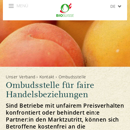
MENÜ
DE
FR
IT
EN
ES
Unser Verband
›
Kontakt
›
Ombudsstelle
Ombudsstelle für faire
Handelsbeziehungen
Sind Betriebe mit unfairem Preisverhalten
konfrontiert oder behindert ein:e
Partner:in den Marktzutritt, können sich
Betroffene kostenfrei an die