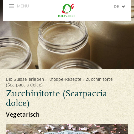
MENÜ
DE
FR
IT
EN
ES
Bio Suisse erleben
›
Knospe-Rezepte
›
Zucchinitorte
(Scarpaccia dolce)
Zucchinitorte (Scarpaccia
dolce)
Vegetarisch