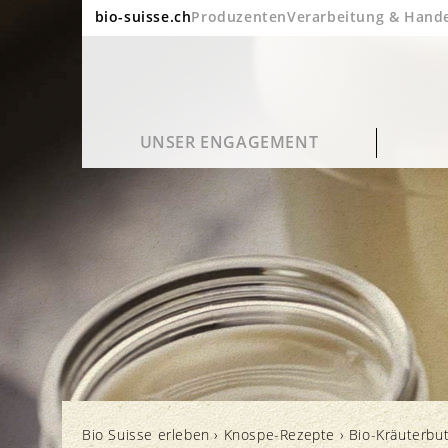
bio-suisse.ch
Produzenten
Verarbeitung & Hand
UNSER ENGAGEMENT
Nachhaltigkeit
Häufige Fragen
Bio Suisse Portrait
Blog
Qualität und Geschmack
Verarbeitung und Verpackung
Bio in Zahlen
Kino
Bio Suisse erleben
›
Knospe-Rezepte
›
Bio-Kräuterbut
Gesundheit
Label und Kontrolle
Jahresberichte
Newsletter