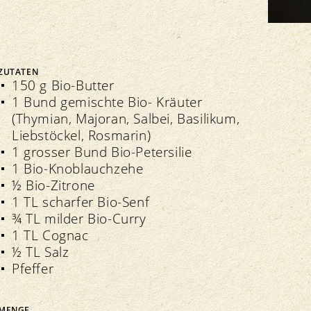
Delegiertenversammlung
ZUTATEN
150 g Bio-Butter
1 Bund gemischte Bio- Kräuter
Veranstaltungen
(Thymian, Majoran, Salbei, Basilikum,
Transparenz
Verbandsinformationen
Bio-Symposium
Liebstöckel, Rosmarin)
Richtlinien
Extranet
Nationales Bioforschungsforum NBFF
1 grosser Bund Bio-Petersilie
Kontrolle
Richtlinien
Grand Prix
1 Bio-Knoblauchzehe
Import
Regionale Märkte
½ Bio-Zitrone
Qualitätssicherung
1 TL scharfer Bio-Senf
¾ TL milder Bio-Curry
1 TL Cognac
½ TL Salz
Pfeffer
MENGE