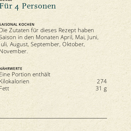
Für 4 Personen
SAISONAL KOCHEN
Die Zutaten für dieses Rezept haben
Saison in den Monaten April, Mai, Juni,
Juli, August, September, Oktober,
November.
NÄHRWERTE
Eine Portion enthält
Kilokalorien
274
Fett
31 g