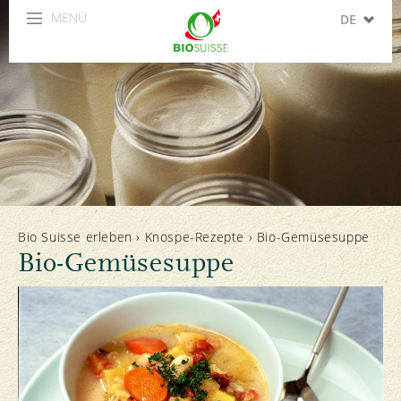
MENÜ
DE
FR
IT
EN
ES
Bio Suisse erleben
›
Knospe-Rezepte
›
Bio-Gemüsesuppe
Bio-Gemüsesuppe