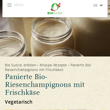
MENÜ
DE
FR
IT
EN
ES
Bio Suisse erleben
›
Knospe-Rezepte
›
Panierte Bio-
Riesenchampignons mit Frischkäse
Panierte Bio-
Riesenchampignons mit
Frischkäse
Vegetarisch