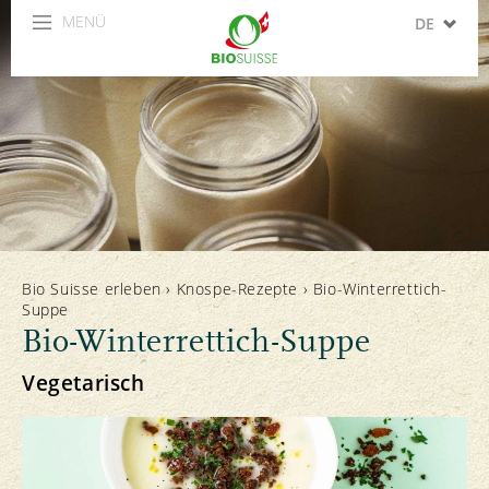
MENÜ
DE
FR
IT
EN
ES
Bio Suisse erleben
›
Knospe-Rezepte
›
Bio-Winterrettich-
Suppe
Bio-Winterrettich-Suppe
Vegetarisch