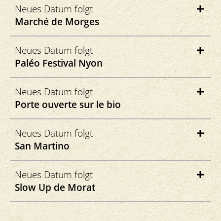
Place du marché
Neues Datum folgt
1630 Bulle
Marché de Morges
marchebio-fribourg.ch
Rue Place du Casino
Neues Datum folgt
1110 Morges
Paléo Festival Nyon
Nyon
Neues Datum folgt
Porte ouverte sur le bio
Paléo Festival
Datum und Ort folgt
Neues Datum folgt
San Martino
Via S. Martino
Neues Datum folgt
6850 Mendrisio
Slow Up de Morat
Slow Up Murtensee