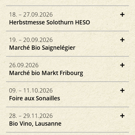
bio-bern.ch
Klosterplatz
18. – 27.09.2026
8462 Rheinau
Herbstmesse Solothurn HESO
1001gemuese.ch
Baselstrasse 3a
19. – 20.09.2026
4500 Solothurn
Marché Bio Saignelégier
heso.ch
Rue du Marché-Concours 90
26.09.2026
2350 Saignelégier
Marché bio Markt Fribourg
marchebiojura.ch
Place George Python
09. – 11.10.2026
1700 Fribourg
Foire aux Sonailles
marchebio-fribourg.ch
Dans les rues du village
28. – 29.11.2026
1323 Romainmôtier
Bio Vino, Lausanne
swissisland.ch