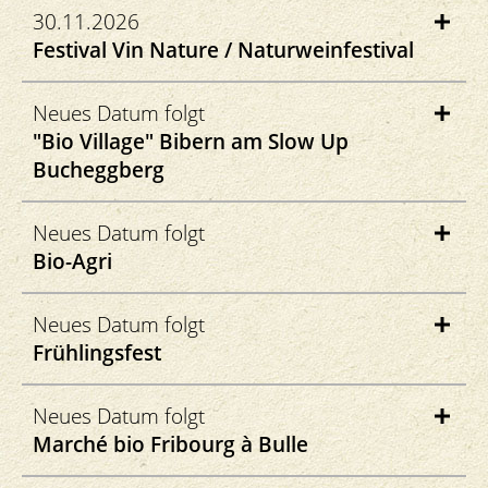
Espace Amaretto
30.11.2026
Lausanne
Festival Vin Nature / Naturweinfestival
bio-vino.ch
Zürich
Neues Datum folgt
"Bio Village" Bibern am Slow Up
vin-nature.ch
Bucheggberg
Hauptstrasse
Neues Datum folgt
4578 Bibern
Bio-Agri
slowup.ch
Place de la Gare
Neues Datum folgt
1510 Moudon
Frühlingsfest
bio-agri.ch
Goltern 19
Neues Datum folgt
4578 Bibern
Marché bio Fribourg à Bulle
fruehlingsfest.ch