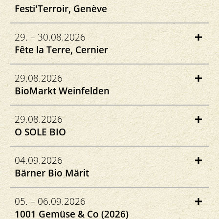
Festi'Terroir, Genève
Au Parc des Bastions
29. – 30.08.2026
1205 Genève
Fête la Terre, Cernier
festiterroir.ch
Rte de L'Aurore 4
29.08.2026
2053 Cernier
BioMarkt Weinfelden
parc-evologia.ch
Pestalozzi Schulhaus
29.08.2026
8570 Weinfelden
O SOLE BIO
biomarkt-ostschweiz.ch
Seepromenade Zug
04.09.2026
6300 Zug
Bärner Bio Märit
osolebio.ch
Bundesplatz Bern
05. – 06.09.2026
3011 Bern
1001 Gemüse & Co (2026)