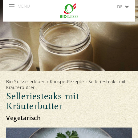
MENÜ
DE
FR
IT
EN
ES
Bio Suisse erleben
›
Knospe-Rezepte
›
Selleriesteaks mit
Kräuterbutter
Selleriesteaks mit
Kräuterbutter
Vegetarisch