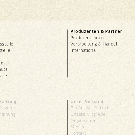
Produzenten & Partner
Produzent:innen
sstelle
Verarbeitung & Handel
telle
International
um
hutz
häre
Haltung
Unser Verband
Fragen
Bio Suisse Portrait
Meinung
Unsere Mitglieder
s
Organisation
Medien
Kontakt