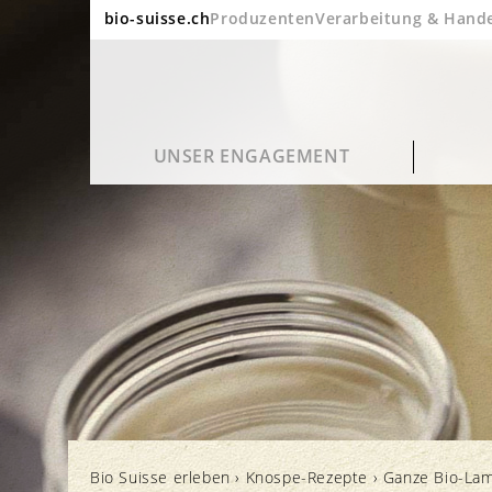
bio-suisse.ch
Produzenten
Verarbeitung & Hand
UNSER ENGAGEMENT
Nachhaltigkeit
Häufige Fragen
Bio Suisse Portrait
Blog
Qualität und Geschmack
Verarbeitung und Verpackung
Bio in Zahlen
Kino
Bio Suisse erleben
›
Knospe-Rezepte
›
Ganze Bio-Lam
Gesundheit
Label und Kontrolle
Jahresberichte
Newsletter