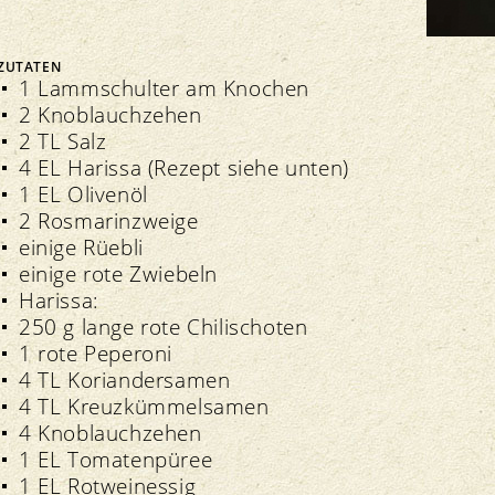
Delegiertenversammlung
ZUTATEN
1 Lammschulter am Knochen
2 Knoblauchzehen
2 TL Salz
4 EL Harissa (Rezept siehe unten)
Veranstaltungen
1 EL Olivenöl
Transparenz
Verbandsinformationen
Bio-Symposium
2 Rosmarinzweige
Richtlinien
Extranet
Nationales Bioforschungsforum NBFF
einige Rüebli
Kontrolle
Richtlinien
Grand Prix
einige rote Zwiebeln
Import
Regionale Märkte
Harissa:
Qualitätssicherung
250 g lange rote Chilischoten
1 rote Peperoni
4 TL Koriandersamen
4 TL Kreuzkümmelsamen
4 Knoblauchzehen
1 EL Tomatenpüree
1 EL Rotweinessig