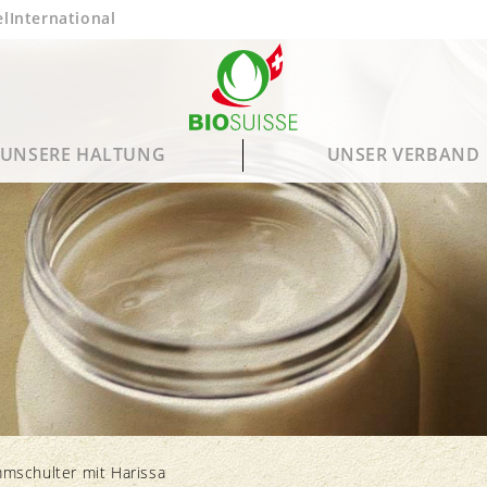
el
International
UNSERE HALTUNG
UNSER VERBAND
Tierwohl
Unsere Meinung
Unsere Mitglieder
Knospe-Produkte
B
B
Fütterung
Mitgliedorganisationen
Saisonkalender
mschulter mit Harissa
Haltung
Bio Gourmet Knospe