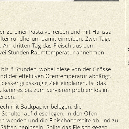
r zu einer Pasta verreiben und mit Harissa
lter rundherum damit einreiben. Zwei Tage
. Am dritten Tag das Fleisch aus dem
wei Stunden Raumtemperatur annehmen
6 bis 8 Stunden, wobei diese von der Grösse
 und der effektiven Ofentemperatur abhängt.
, besser grosszügig Zeit einplanen. Ist das
et, kann es bis zum Servieren problemlos im
erden.
ech mit Backpapier belegen, die
Schulter auf diese legen. In den Ofen
den wenden und die Fleischoberseite ab und zu
Säften bepinseln. Sollte das Fleisch gegen