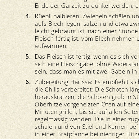
Ende der Garzeit zu dunkel werden, ei
Rüebli halbieren, Zwiebeln schälen u
aufs Blech legen, salzen und etwa zw
leicht gebräunt ist, nach einer Stu
Fleisch fertig ist, vom Blech nehmen
aufwärmen.
Das Fleisch ist fertig, wenn es sich 
sich eine Fleischgabel ohne Widersta
sein, dass man es mit zwei Gabeln in 
Zubereitung Harissa: Es empfiehlt 
die Chilis vorbereitet: Die Schoten lä
herauskratzen, die Schoten grob in S
Oberhitze vorgeheizten Ofen auf eine
Minuten grillen, bis sie auf allen Sei
regelmässig wenden. Die in einer zu
schälen und von Stiel und Kernen be
in einer Bratpfanne bei niedriger Hitz