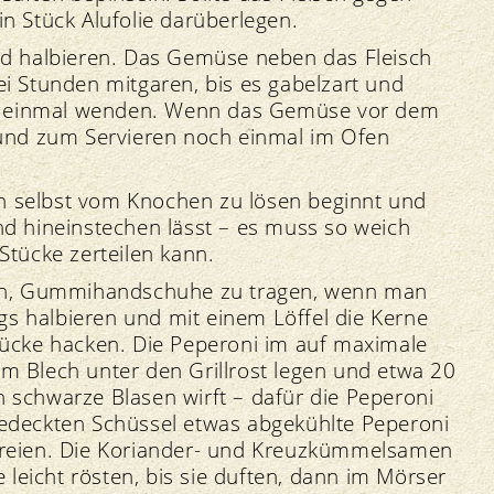
n Stück Alufolie darüberlegen.
nd halbieren. Das Gemüse neben das Fleisch
ei Stunden mitgaren, bis es gabelzart und
nde einmal wenden. Wenn das Gemüse vor dem
 und zum Servieren noch einmal im Ofen
von selbst vom Knochen zu lösen beginnt und
nd hineinstechen lässt – es muss so weich
Stücke zerteilen kann.
sich, Gummihandschuhe zu tragen, wenn man
ngs halbieren und mit einem Löffel die Kerne
tücke hacken. Die Peperoni im auf maximale
m Blech unter den Grillrost legen und etwa 20
ten schwarze Blasen wirft – dafür die Peperoni
gedeckten Schüssel etwas abgekühlte Peperoni
freien. Die Koriander- und Kreuzkümmelsamen
e leicht rösten, bis sie duften, dann im Mörser