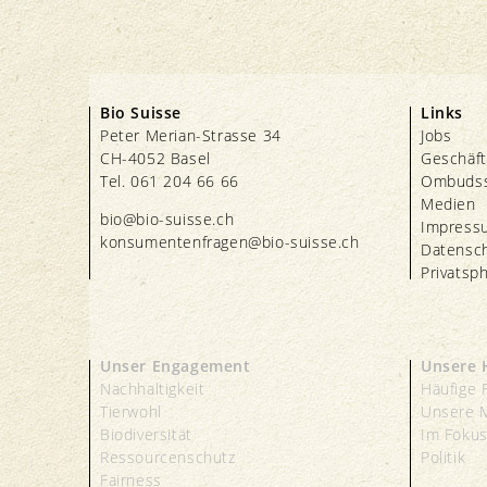
Bio Suisse
Links
Peter Merian-Strasse 34
Jobs
CH-4052 Basel
Geschäft
Tel. 061 204 66 66
Ombudss
Medien
bio@bio-suisse.
ch
Impress
konsumentenfragen@bio-suisse.
ch
Datensc
Privatsp
Unser Engagement
Unsere 
Nachhaltigkeit
Häufige 
Tierwohl
Unsere 
Biodiversität
Im Foku
Ressourcenschutz
Politik
Fairness