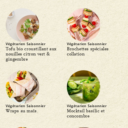
Végétarien
Saisonnier
Végétarien
Saisonnier
Tofu bio croustillant aux
Brochettes spéciales
nouilles citron vert &
collation
gingembre
Végétarien
Saisonnier
Végétarien
Saisonnier
Wraps au maïs
Mocktail basilic et
concombre