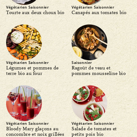
Végétarien
Saisonnier
Végétarien
Saisonnier
Tourte aux deux choux bio
Canapés aux tomates bio
Végétarien
Saisonnier
Saisonnier
Légumes et pommes de
Ragoût de veau et
terre bio au four
pommes mousseline bio
Végétarien
Saisonnier
Végétarien
Saisonnier
Bloody Mary glaçons au
Salade de tomates et
concombre et noix grillées
petits pois bio