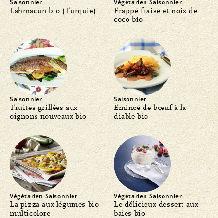
Saisonnier
Végétarien
Saisonnier
Lahmacun bio (Turquie)
Frappé fraise et noix de
coco bio
Saisonnier
Saisonnier
Truites grillées aux
Emincé de bœuf à la
oignons nouveaux bio
diable bio
Végétarien
Saisonnier
Végétarien
Saisonnier
La pizza aux légumes bio
Le délicieux dessert aux
multicolore
baies bio