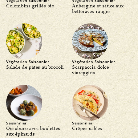
Végétarien
Saisonnier
Végétarien
Saisonnier
Colombins grillés bio
Aubergine et sauce aux
betteraves rouges
Végétarien
Saisonnier
Végétarien
Saisonnier
Salade de pâtes au brocoli
Scarpaccia dolce
viareggina
Saisonnier
Saisonnier
Ossobuco avec boulettes
Crêpes salées
aux épinards