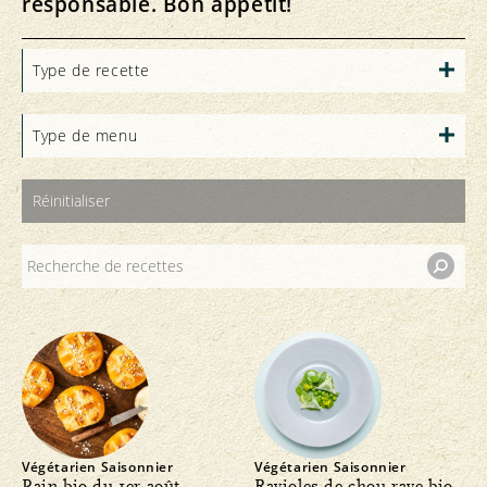
responsable. Bon appétit!
Type de recette
Type de menu
Réinitialiser
Végétarien
Saisonnier
Végétarien
Saisonnier
Pain bio du 1er août
Ravioles de chou-rave bio