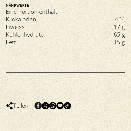
NÄHRWERTE
Eine Portion enthält
Kilokalorien
464
Eiweiss
17 g
Kohlenhydrate
65 g
Fett
15 g
Teilen