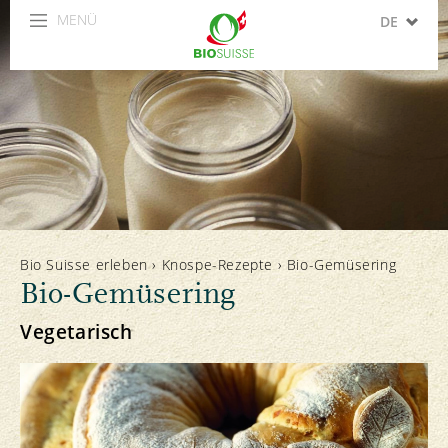
MENÜ
DE
FR
IT
EN
ES
Bio Suisse erleben
›
Knospe-Rezepte
›
Bio-Gemüsering
Bio-Gemüsering
Vegetarisch