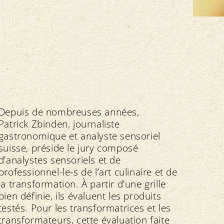
FNRB
Assemblée des délégués
Marchés régionaux
Bio-Symposium
Transparence
édération interne
Recettes Bourgeon
Directives
Extranet
Depuis de nombreuses années,
Contrôle
Cahier des charges
Patrick Zbinden, journaliste
Importations
gastronomique et analyste sensoriel
Assurance qualité
suisse, préside le jury composé
d’analystes sensoriels et de
professionnel-le-s de l’art culinaire et de
la transformation. À partir d’une grille
bien définie, ils évaluent les produits
testés. Pour les transformatrices et les
transformateurs, cette évaluation faite