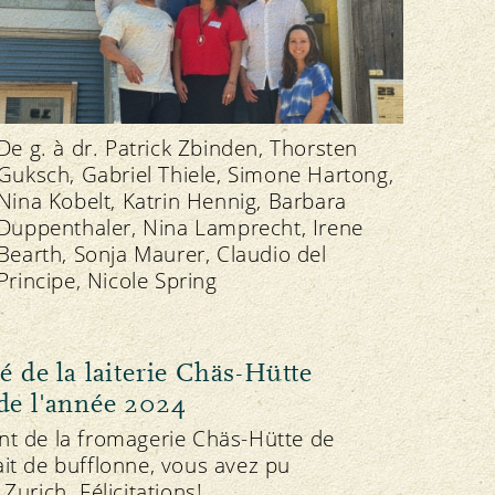
De g. à dr. Patrick Zbinden, Thorsten
Guksch, Gabriel Thiele, Simone Hartong,
Nina Kobelt, Katrin Hennig, Barbara
Duppenthaler, Nina Lamprecht, Irene
Bearth, Sonja Maurer, Claudio del
Principe, Nicole Spring
é de la laiterie Chäs-Hütte
 de l'année 2024
ent de la fromagerie Chäs-Hütte de
ait de bufflonne, vous avez pu
Zurich. Félicitations!