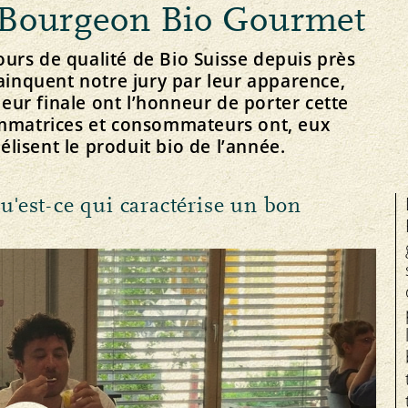
 Bourgeon Bio Gourmet
Santé animale
urs de qualité de Bio Suisse depuis près
vainquent notre jury par leur apparence,
leur finale ont l’honneur de porter cette
ommatrices et consommateurs ont, eux
 élisent le produit bio de l’année.
Équité
Service
F
Le plaisir bio près de chez vous
Marché
Offres d’emploi
est-ce qui caractérise un bon
Bio Cuisine
Prix
Organe de médiation
Magasins spécialisés bio