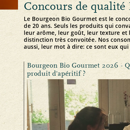
Concours de qualité
Principe Bourgeon
Élevage animal et affouragement
Concept directeur et vision
Notre marque
Importation
Strategie
Le Bourgeon Bio Gourmet est le conco
de 20 ans. Seuls les produits qui con
leur arôme, leur goût, leur texture et 
distinction très convoitée. Nos cons
aussi, leur mot à dire: ce sont eux qui
Protection des ressources
Politique
Médias
Actualités
Sol
Communiqués de presse
Bourgeon Bio Gourmet 2026 - Qu'
Plantes
Téléchargement des photos
produit d'apéritif ?
Eau
Téléchargement des logos
Climat
S’ABONNER À LA NEWSLETTER