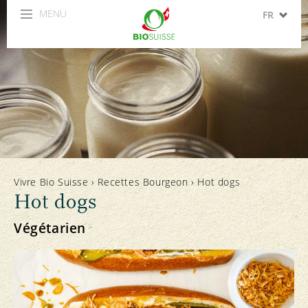
MENU
FR
DE
IT
EN
ES
Vivre Bio Suisse
›
Recettes Bourgeon
›
Hot dogs
Hot dogs
Végétarien