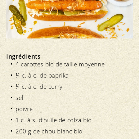
Ingrédients
4 carottes bio de taille moyenne
¼ c. à c. de paprika
¼ c. à c. de curry
sel
poivre
1 c. à s. d’huile de colza bio
200 g de chou blanc bio