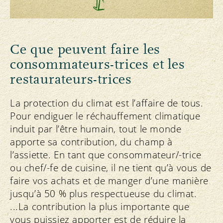
La fiche d’information «Vaches et
ont eu lieu sur le thème central de la
climat»
protection du climat et de la résilience
élaborée avec le FiBL montre de
climatique, portant sur des sujets tels que
manière claire et factuelle pourquoi les
les économies d’énergie, la préparation
Ce que peuvent faire les
vaches nourries en prairies ont toute
des engrais de ferme, la permaculture et
consommateurs-trices et les
leur place dans une agriculture suisse
les systèmes agroforestiers.
restaurateurs-trices
durable et adaptée aux conditions
Depuis 2024, dans trois
locales.
La protection du climat est l’affaire de tous.
groupes d’échanges
sur le climat, les
Nous avons mis au point le check-up
Pour endiguer le réchauffement climatique
agriculteurs-trices Bourgeon s’intéressent
climatique en 2025, en collaboration
induit par l’être humain, tout le monde
aux mesures de protection du climat dans
avec Agroscope. Dans ce check-up en
apporte sa contribution, du champ à
leurs entreprises, acquérant ainsi de
ligne, les entreprises peuvent saisir
l’assiette. En tant que consommateur/-trice
précieuses expériences pour l’ensemble
facilement et rapidement les mesures
ou chef/-fe de cuisine, il ne tient qu’à vous de
de l’association. Le projet sera poursuivi
de protection du climat qu’elles ont
faire vos achats et de manger d’une manière
dans le cadre de ProBio.
mises en œuvre et voir comment elles
jusqu’à 50 % plus respectueuse du climat.
contribuent aux réductions des
Projets des organisations membres de
...La contribution la plus importante que
émissions dans l’agriculture
Bio Suisse:
vous puissiez apporter est de réduire la
biologique.