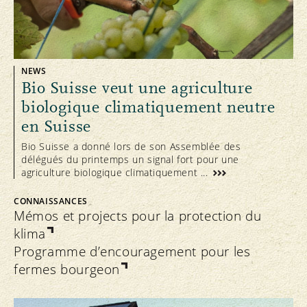
l'agriculture biologique stabilise le
climat (séquestration du carbone,
émissions réduites d'ammoniac,
émissions réduites de CO2);
NEWS
Bio Suisse veut une agriculture
les bilans écologiques démontrent que
les produits bio ont en moyenne 16 %
biologique climatiquement neutre
d'unités de charge écologique en
en Suisse
moins que les produits de la
Bio Suisse a donné lors de son Assemblée des
production intégrée (Jungbluth N.,
délégués du printemps un signal fort pour une
agriculture biologique climatiquement ...
Itten R. and Stucki M. (2012)
Umweltbelastungen des privaten
CONNAISSANCES
Konsums und Reduktionspotenziale.
Mémos et projects pour la protection du
ESU-services Ltd. sur mandat de
klima
l'OFEV, Uster, CH).
Programme d’encouragement pour les
fermes bourgeon
Vous trouverez davantage de
détails
sur la durabilité.