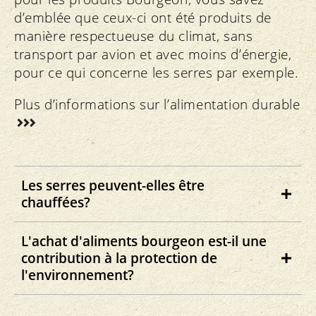
d’emblée que ceux-ci ont été produits de
manière respectueuse du climat, sans
transport par avion et avec moins d’énergie,
pour ce qui concerne les serres par exemple.
Plus d’informations sur l’alimentation durable
Les serres peuvent-elles être
chauffées?
Les serres qui ne sont pas correctement
L'achat d'aliments bourgeon est-il une
isolées peuvent uniquement être
contribution à la protection de
protégées contre le gel, cela veut dire
l'environnement?
qu'elles peuvent être tempérées à 5° C au
Oui, en achetant des produits bio vous
maximum. Les serres qui présentent une