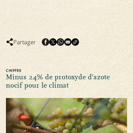
pour l'environnement sont les
suivants:
l'agriculture biologique préserve la
fertilité des sols pour les générations
futures;
une meilleure capacité des sols bio à
Partager
stocker l'eau et le carbone
(contribution à la protection des eaux
et du climat);
une réduction de la pollution de l'eau
CHIFFRE
Minus 24% de protoxyde d’azote
avec des engrais et des pesticides;
nocif pour le climat
une plus grande biodiversité/diversité
des espèces;
une utilisation efficiente des
ressources locales (engrais de ferme,
compost, légumineuses, optimalisation
de la succession des cultures et des
prairies);