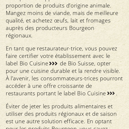
Bio Aargau:
«Protéger le climat avec
proportion de produits d’origine animale.
Au sein du groupe Alimentation de
des sols bio»
Mangez moins de viande, mais de meilleure
l’Alliance pour le climat, nous nous
Partenaire du projet Bio Grischun
qualité, et achetez œufs, lait et fromages
engageons en faveur d’une
«Agriculture neutre en carbone dans
auprès des producteurs Bourgeon
rémunération adéquate des
les Grisons»
régionaux.
prestations climatiques dans
l’agriculture suisse ainsi que pour une
En tant que restaurateur-trice, vous pouvez
collecte et une transmission
faire certifier votre établissement avec le
transparentes et équitables des
label
Bio Cuisine
de Bio Suisse, opter
données sur les émissions de gaz à
pour une cuisine durable et la rendre visible.
effet de serre à la chaîne de valeur.
À l’avenir, les consommateurs-trices pourront
accéder à une offre croissante de
restaurants portant le label Bio Cuisine
.
Éviter de jeter les produits alimentaires et
utiliser des produits régionaux et de saison
est une autre solution efficace. En optant
pour les produits Bourgeon, vous savez