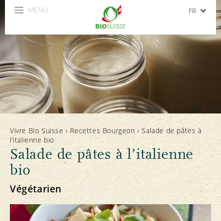
MENU
FR
DE
IT
EN
ES
Vivre Bio Suisse
›
Recettes Bourgeon
›
Salade de pâtes à
l’italienne bio
Salade de pâtes à l’italienne
bio
Végétarien