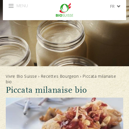
MENU
FR
DE
IT
EN
ES
Vivre Bio Suisse
›
Recettes Bourgeon
›
Piccata milanaise
bio
Piccata milanaise bio