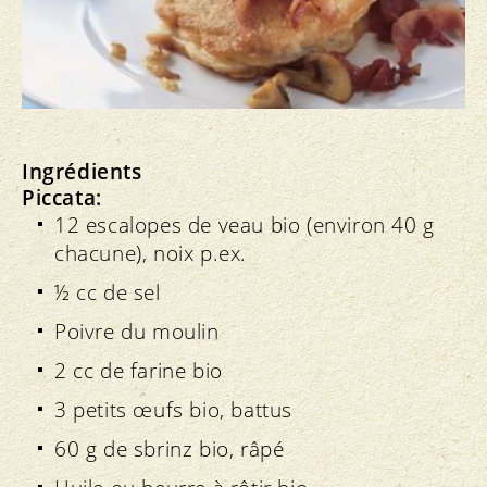
Ingrédients
Piccata:
12 escalopes de veau bio (environ 40 g
chacune), noix p.ex.
½ cc de sel
Poivre du moulin
2 cc de farine bio
3 petits œufs bio, battus
60 g de sbrinz bio, râpé