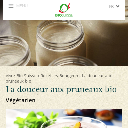
MENU
FR
DE
IT
EN
ES
Vivre Bio Suisse
›
Recettes Bourgeon
›
La douceur aux
pruneaux bio
La douceur aux pruneaux bio
Végétarien