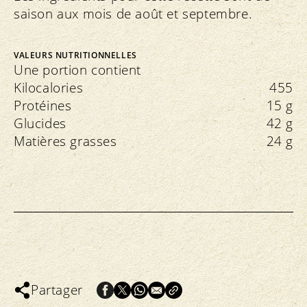
saison aux mois de août et septembre.
VALEURS NUTRITIONNELLES
Une portion contient
Kilocalories
455
Protéines
15 g
Glucides
42 g
Matières grasses
24 g
Partager