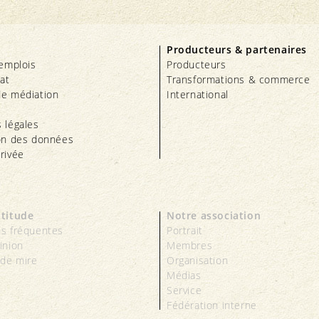
Producteurs & partenaires
’emplois
Producteurs
iat
Transformations & commerce
e médiation
International
 légales
on des données
rivée
ttitude
Notre association
s fréquentes
Portrait
inion
Membres
 de mire
Organisation
Médias
Service
Fédération interne