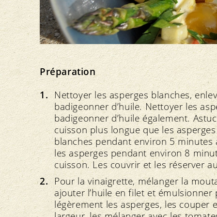
Préparation
Nettoyer les asperges blanches, enleve
badigeonner d’huile. Nettoyer les asper
badigeonner d’huile également. Astuc
cuisson plus longue que les asperges 
blanches pendant environ 5 minutes avan
les asperges pendant environ 8 minut
cuisson. Les couvrir et les réserver a
Pour la vinaigrette, mélanger la mouta
ajouter l’huile en filet et émulsionner
légèrement les asperges, les couper e
largeur, les mélanger avec les tomates