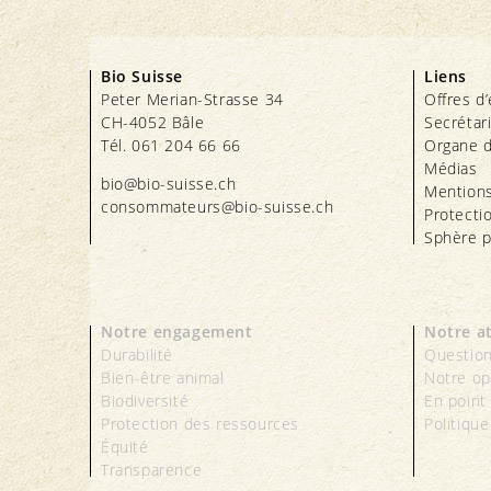
Bio Suisse
Liens
Peter Merian-Strasse 34
Offres d
CH-4052 Bâle
Secrétar
Tél. 061 204 66 66
Organe d
Médias
bio@bio-suisse.
ch
Mentions
consommateurs@bio-suisse.
ch
Protecti
Sphère p
Notre engagement
Notre a
Durabilité
Question
Bien-être animal
Notre op
Biodiversité
En point
Protection des ressources
Politique
Équité
Transparence