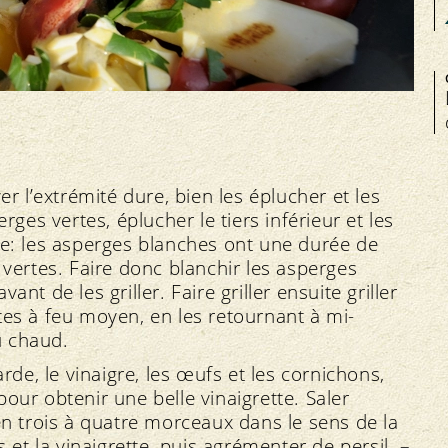
r l’extrémité dure, bien les éplucher et les
ges vertes, éplucher le tiers inférieur et les
e: les asperges blanches ont une durée de
vertes. Faire donc blanchir les asperges
t de les griller. Faire griller ensuite griller
es à feu moyen, en les retournant à mi-
u chaud.
rde, le vinaigre, les œufs et les cornichons,
 pour obtenir une belle vinaigrette. Saler
n trois à quatre morceaux dans le sens de la
 et la vinaigrette, puis agrémenter de persil. –