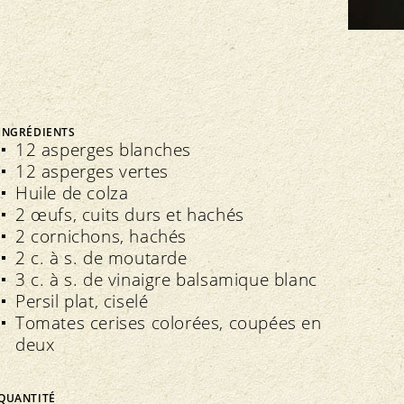
FNRB
Assemblée des délégués
Marchés régionaux
Bio-Symposium
INGRÉDIENTS
12 asperges blanches
Transparence
édération interne
12 asperges vertes
Recettes Bourgeon
Huile de colza
Directives
Extranet
2 œufs, cuits durs et hachés
Contrôle
Cahier des charges
2 cornichons, hachés
Importations
Assurance qualité
2 c. à s. de moutarde
3 c. à s. de vinaigre balsamique blanc
Persil plat, ciselé
Tomates cerises colorées, coupées en
deux
QUANTITÉ