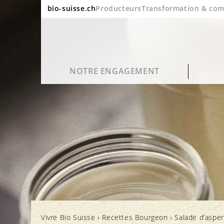
bio-suisse.ch
Producteurs
Transformation & co
NOTRE ENGAGEMENT
Durabilité
Questions fréquentes
Portrait
Blog
Qualité et goût
Transformation et emballage
Le bio en chiffres
Cinéma
Vivre Bio Suisse
›
Recettes Bourgeon
›
Salade d’asper
Santé
Labels et contrôle
Rapport annuel
Newsletter