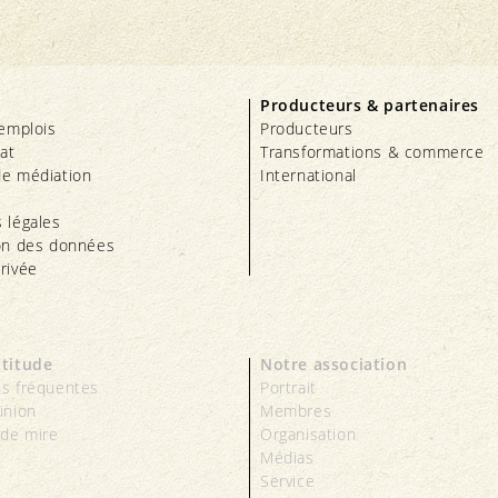
Producteurs & partenaires
’emplois
Producteurs
iat
Transformations & commerce
e médiation
International
 légales
on des données
rivée
ttitude
Notre association
s fréquentes
Portrait
inion
Membres
 de mire
Organisation
Médias
Service