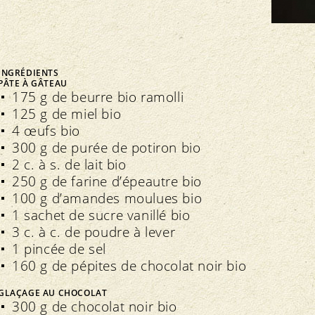
FNRB
Assemblée des délégués
Marchés régionaux
Bio-Symposium
INGRÉDIENTS
PÂTE À GÂTEAU
175 g de beurre bio ramolli
125 g de miel bio
Transparence
édération interne
4 œufs bio
Recettes Bourgeon
300 g de purée de potiron bio
Directives
Extranet
2 c. à s. de lait bio
Contrôle
Cahier des charges
250 g de farine d’épeautre bio
Importations
100 g d’amandes moulues bio
Assurance qualité
1 sachet de sucre vanillé bio
3 c. à c. de poudre à lever
1 pincée de sel
160 g de pépites de chocolat noir bio
GLAÇAGE AU CHOCOLAT
300 g de chocolat noir bio