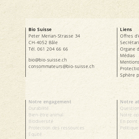
Bio Suisse
Liens
Peter Merian-Strasse 34
Offres d
CH-4052 Bâle
Secrétar
Tél. 061 204 66 66
Organe d
Médias
bio@bio-suisse.
ch
Mentions
consommateurs@bio-suisse.
ch
Protecti
Sphère p
Notre engagement
Notre a
Durabilité
Question
Bien-être animal
Notre op
Biodiversité
En point
Protection des ressources
Politique
Équité