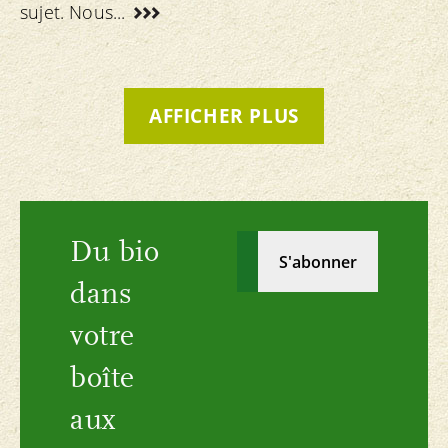
sujet. Nous...
AFFICHER PLUS
Du bio
dans
votre
boîte
aux