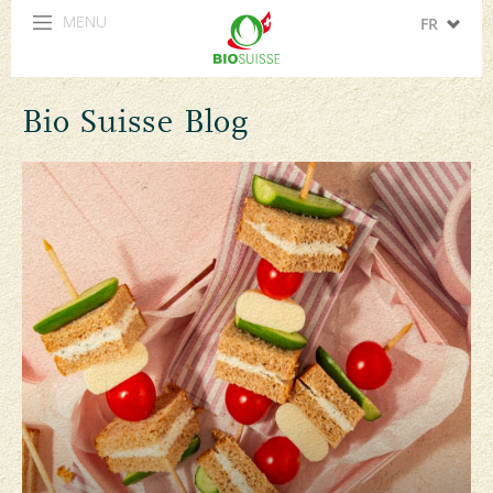
MENU
FR
DE
Bio Suisse Blog
IT
EN
ES