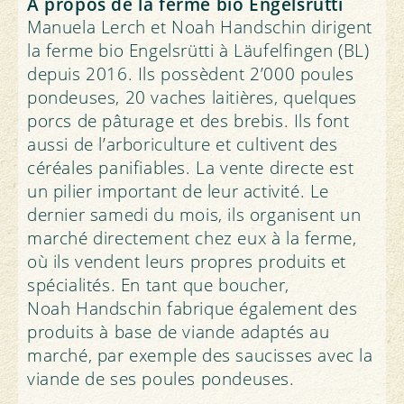
Dans les fermes bio, les animaux ont en
trois pré-estomacs et une caillette. Ils
À propos de la ferme bio Engelsrütti
général un environnement plus diversifié
valorisent des éléments nutritifs difficiles
Manuela Lerch et Noah Handschin dirigent
avec lumière du jour et sorties en plein
à digérer, comme la cellulose, et les
la ferme bio Engelsrütti à Läufelfingen (BL)
air, et ils disposent de plus de place que
transformer en protéines de grande
depuis 2016. Ils possèdent 2’000 poules
dans les élevages conventionnels. Le sol
qualité. Seuls les ruminants peuvent
pondeuses, 20 vaches laitières, quelques
des étables doit être recouvert de litière.
digérer l’herbe, les humains ne peuvent
porcs de pâturage et des brebis. Ils font
Les animaux peuvent accéder pendant
rien en faire. Ces animaux transforment
aussi de l’arboriculture et cultivent des
toute l'année à une aire extérieure ou
l’herbe en lait et en viande. L’alimentation
céréales panifiables. La vente directe est
sont au pâturage. Grâce aux directives
des bovins nourrit les bactéries de leur
un pilier important de leur activité. Le
d'aménagement des pâturages, de l'aire
panse, qui produisent à leur tour les
dernier samedi du mois, ils organisent un
de parcours et des étables, les animaux
nutriments dont l’animal a besoin.
marché directement chez eux à la ferme,
peuvent se mouvoir conformément à
où ils vendent leurs propres produits et
Les aliments concentrés sont du fourrage
leurs besoins, avoir des contacts sociaux,
spécialités. En tant que boucher,
facile à digérer, qui contient beaucoup
manger, s'occuper. Les animaux bio
Noah Handschin fabrique également des
d’énergie ou de protéines, comme le soja,
subissent en outre bien moins
produits à base de viande adaptés au
le colza, le blé, l’avoine et les grains de
d'interventions douloureuses comme le
marché, par exemple des saucisses avec la
maïs. Le problème: lorsque ces aliments
rognage du bec et ils sont aussi
viande de ses poules pondeuses.
sont cultivés pour des animaux, ils
engraissés plus lentement, c'est-à-dire