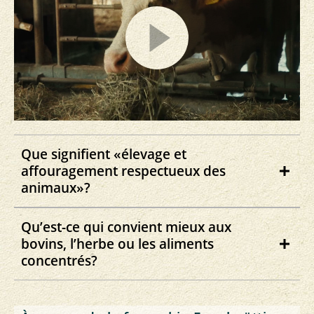
Que signifient «élevage et
affouragement respectueux des
animaux»?
L'agriculture biologique accorde une
Qu’est-ce qui convient mieux aux
grande importance à un élevage et un
bovins, l’herbe ou les aliments
affouragement qui respectent les besoins
concentrés?
spécifiques des animaux agricoles.
Les bovins sont des ruminants avec