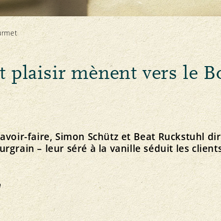
Santé animale
urmet
t plaisir mènent vers le 
Équité
Service
F
Le plaisir bio près de chez vous
Marché
Offres d’emploi
Bio Cuisine
Prix
Organe de médiation
Magasins spécialisés bio
avoir-faire, Simon Schütz et Beat Ruckstuhl dir
grain – leur séré à la vanille séduit les clients
e