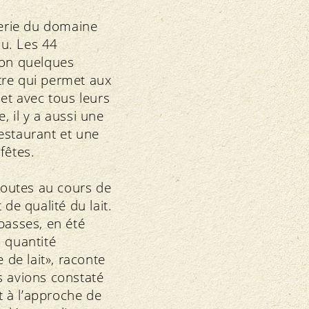
gerie du domaine
sau. Les 44
ion quelques
tre qui permet aux
et avec tous leurs
 il y a aussi une
estaurant et une
fêtes.
 toutes au cours de
de qualité du lait.
basses, en été
a quantité
 de lait», raconte
s avions constaté
t à l’approche de