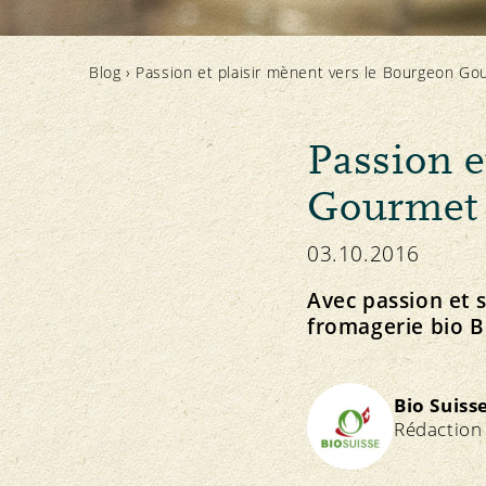
Principe Bourgeon
Élevage animal et affouragement
Concept directeur et vision
Notre marque
Importation
Strategie
Blog
›
Passion et plaisir mènent vers le Bourgeon Go
Passion e
Gourmet
Protection des ressources
Politique
Médias
Actualités
Sol
Communiqués de presse
03.10.2016
Plantes
Téléchargement des photos
Eau
Téléchargement des logos
Avec passion et s
Climat
fromagerie bio Bur
S’ABONNER À LA NEWSLETTER
Bio Suiss
Rédaction