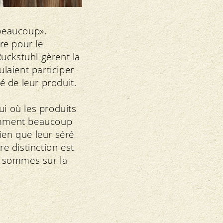
e beaucoup»,
ire pour le
uckstuhl gèrent la
ulaient participer
 de leur produit.
ui où les produits
demment beaucoup
ien que leur séré
re distinction est
s sommes sur la