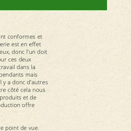
ont conformes et
erie est en effet
ux, donc l’un doit
our ces deux
travail dans la
épendants mais
l y a donc d’autres
re côté cela nous
 produits et de
duction offre
re point de vue.