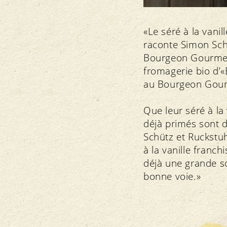
«Le séré à la vanil
raconte Simon Schüt
Bourgeon Gourmet 2
fromagerie bio d’«E
au Bourgeon Gourme
Que leur séré à la
déjà primés sont 
Schütz et Ruckstuh
à la vanille franch
déjà une grande s
bonne voie.»