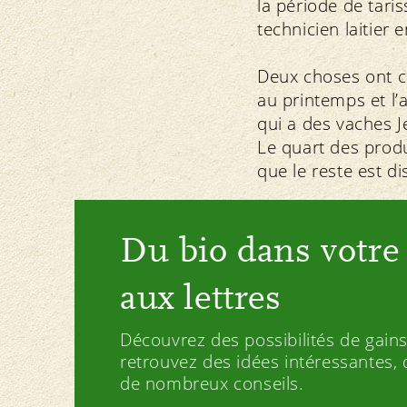
la période de tari
technicien laitier
Deux choses ont c
au printemps et l’
qui a des vaches Je
Le quart des produ
que le reste est di
Du bio dans votre 
aux lettres
Découvrez des possibilités de gains
retrouvez des idées intéressantes, d
de nombreux conseils.