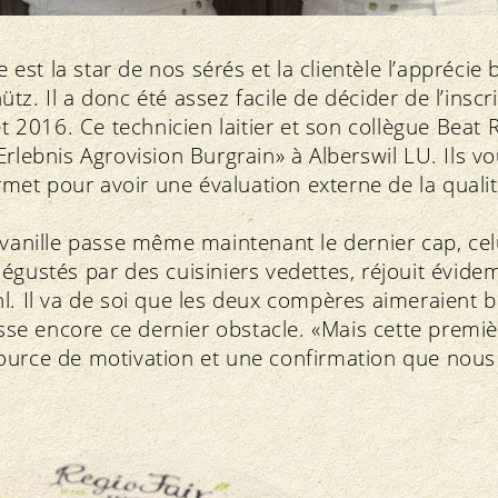
le est la star de nos sérés et la clientèle l’appréci
z. Il a donc été assez facile de décider de l’inscr
016. Ce technicien laitier et son collègue Beat R
rlebnis Agrovision Burgrain» à Alberswil LU. Ils vo
t pour avoir une évaluation externe de la qualité
 vanille passe même maintenant le dernier cap, cel
dégustés par des cuisiniers vedettes, réjouit évi
l. Il va de soi que les deux compères aimeraient b
isse encore ce dernier obstacle. «Mais cette premiè
ource de motivation et une confirmation que nou