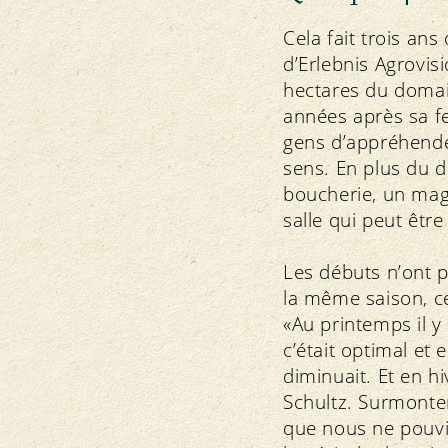
Cela fait trois an
d’Erlebnis Agrovisio
hectares du domain
années après sa f
gens d’appréhender
sens. En plus du d
boucherie, un maga
salle qui peut êtr
Les débuts n’ont p
la même saison, ce
«Au printemps il y
c’était optimal et
diminuait. Et en h
Schultz. Surmonter
que nous ne pouvio