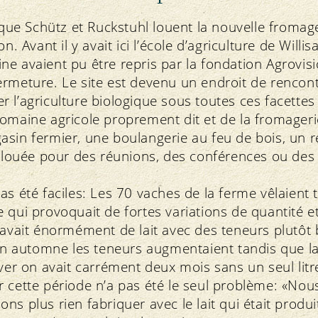
s que Schütz et Ruckstuhl louent la nouvelle froma
n. Avant il y avait ici l’école d’agriculture de Willi
e avaient pu être repris par la fondation Agrovis
ermeture. Le site est devenu un endroit de rencon
 l’agriculture biologique sous toutes ces facettes 
omaine agricole proprement dit et de la fromagerie,
sin fermier, une boulangerie au feu de bois, un r
e louée pour des réunions, des conférences ou des 
as été faciles: Les 70 vaches de la ferme vêlaient
 qui provoquait de fortes variations de quantité et 
 avait énormément de lait avec des teneurs plutôt 
 en automne les teneurs augmentaient tandis que l
iver on avait carrément deux mois sans un seul litre
 cette période n’a pas été le seul problème: «Nou
ns plus rien fabriquer avec le lait qui était produi