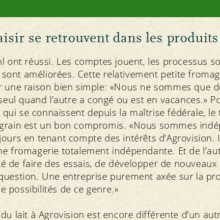
aisir se retrouvent dans les produits
l ont réussi. Les comptes jouent, les processus s
e sont améliorées. Cette relativement petite fromag
r une raison bien simple: «Nous ne sommes que de
 seul quand l’autre a congé ou est en vacances.» P
s qui se connaissent depuis la maîtrise fédérale, le 
rgrain est un bon compromis. «Nous sommes ind
ours en tenant compte des intérêts d’Agrovision. I
e fromagerie totalement indépendante. Et de l’aut
erté de faire des essais, de développer de nouveaux
question. Une entreprise purement axée sur la pro
 possibilités de ce genre.»
du lait à Agrovision est encore différente d’un aut