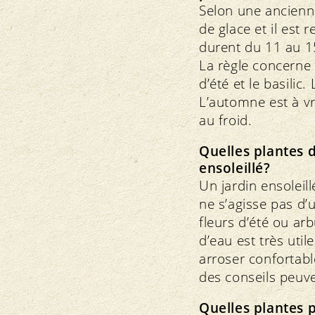
Selon une ancienne
de glace et il est
durent du 11 au 15
La règle concerne 
d’été et le basilic
L’automne est à vr
au froid.
Quelles plantes 
ensoleillé?
Un jardin ensoleil
ne s’agisse pas d
fleurs d’été ou ar
d’eau est très uti
arroser confortab
des conseils peuv
Quelles plantes p