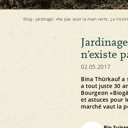
Principe Bourgeon
Élevage animal et affouragement
Concept directeur et vision
Notre marque
Importation
Strategie
Blog
›
Jardinage: «Ne pas avoir la main verte, ça n’exis
Jardinage
n’existe p
Protection des ressources
Politique
Médias
Actualités
Sol
Communiqués de presse
02.05.2017
Plantes
Téléchargement des photos
Eau
Téléchargement des logos
Bina Thürkauf a s
Climat
a tout juste 30 an
Bourgeon «Biogär
et astuces pour l
S’ABONNER À LA NEWSLETTER
marché vaut la pe
Bio Suiss