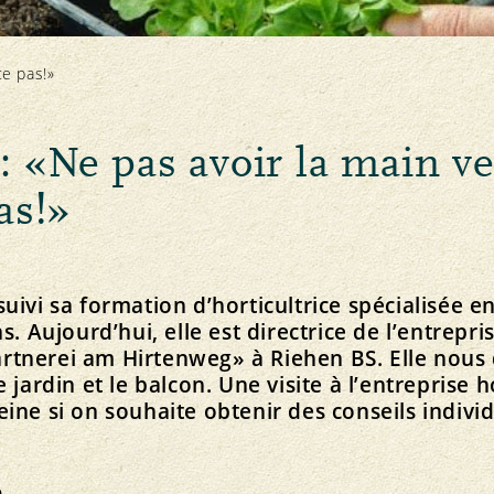
Santé animale
te pas!»
: «Ne pas avoir la main ve
as!»
Équité
Service
F
Le plaisir bio près de chez vous
Marché
Offres d’emploi
Bio Cuisine
Prix
Organe de médiation
Magasins spécialisés bio
uivi sa formation d’horticultrice spécialisée en
s. Aujourd’hui, elle est directrice de l’entrepri
tnerei am Hirtenweg» à Riehen BS. Elle nous d
e jardin et le balcon. Une visite à l’entreprise 
ine si on souhaite obtenir des conseils individ
e