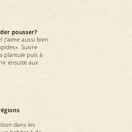
rder pousser?
e! J’aime aussi bien
apides». Suivre
la plantule puis à
enir ensuite aux
 régions
sition dans les