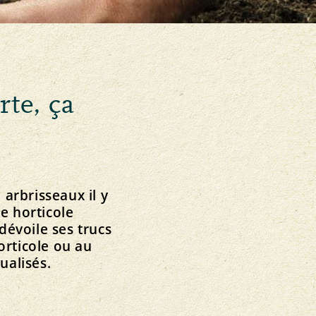
FNRB
Assemblée des délégués
Marchés régionaux
Bio-Symposium
rte, ça
Transparence
édération interne
Recettes Bourgeon
Directives
Extranet
Contrôle
Cahier des charges
Importations
 arbrisseaux il y
Assurance qualité
se horticole
évoile ses trucs
horticole ou au
ualisés.