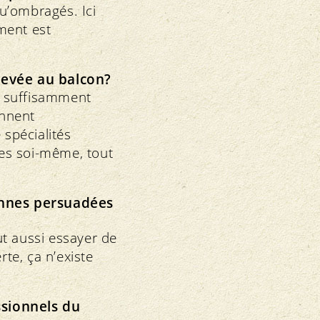
qu’ombragés. Ici
ement est
levée au balcon?
it suffisamment
ennent
 spécialités
es soi-même, tout
onnes persuadées
ut aussi essayer de
rte, ça n’existe
ssionnels du