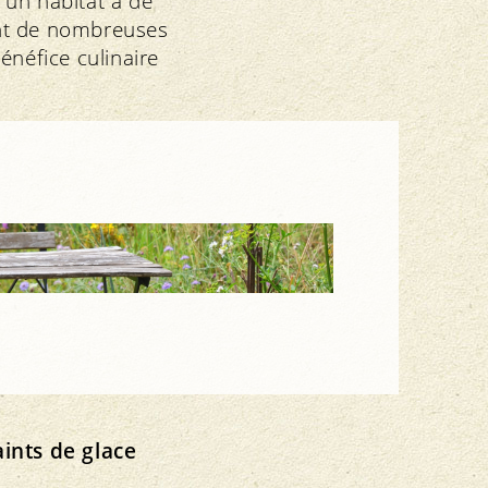
r un habitat à de
ent de nombreuses
énéfice culinaire
tyle
ints de glace