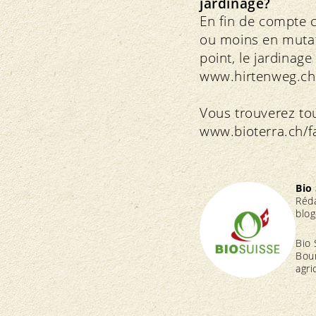
jardinage?
En fin de compte 
ou moins en mutati
point, le jardinag
www.hirtenweg.ch
Vous trouverez tout
www.bioterra.ch/f
Bio
Réd
blog
Bio 
Bour
agri