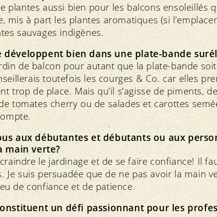
 de plantes aussi bien pour les balcons ensoleillés 
ie, mis à part les plantes aromatiques (si l’emplac
antes sauvages indigènes.
 développent bien dans une plate-bande suré
jardin de balcon pour autant que la plate-bande so
seillerais toutefois les courges & Co. car elles pr
t trop de place. Mais qu’il s’agisse de piments, de
de tomates cherry ou de salades et carottes semé
compte.
ous aux débutantes et débutants ou aux pers
a main verte?
raindre le jardinage et de se faire confiance! Il fa
s. Je suis persuadée que de ne pas avoir la main ve
 peu de confiance et de patience.
constituent un défi passionnant pour les profe