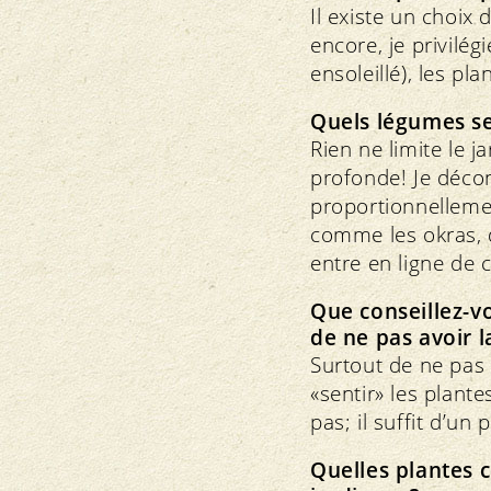
Il existe un choix
encore, je privilég
ensoleillé), les pl
Quels légumes se
Rien ne limite le 
profonde! Je décon
proportionnellemen
comme les okras, 
entre en ligne de 
Que conseillez-v
de ne pas avoir l
Surtout de ne pas c
«sentir» les plante
pas; il suffit d’un
Quelles plantes 