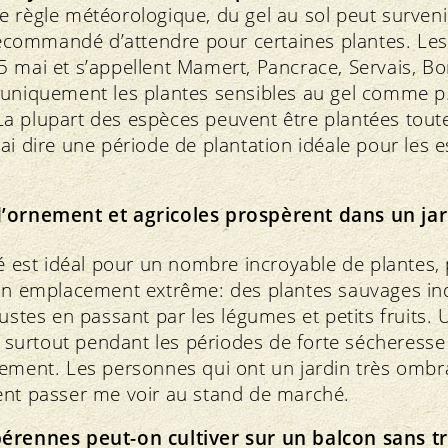
 règle météorologique, du gel au sol peut surveni
 recommandé d’attendre pour certaines plantes. Les
 mai et s’appellent Mamert, Pancrace, Servais, Bo
uniquement les plantes sensibles au gel comme p. 
. La plupart des espèces peuvent être plantées tout
ai dire une période de plantation idéale pour les 
d’ornement et agricoles prospèrent dans un ja
lé est idéal pour un nombre incroyable de plantes, 
’un emplacement extrême: des plantes sauvages in
bustes en passant par les légumes et petits fruits
le surtout pendant les périodes de forte sécheresse
lement. Les personnes qui ont un jardin très ombr
ent passer me voir au stand de marché.
érennes peut-on cultiver sur un balcon sans tr