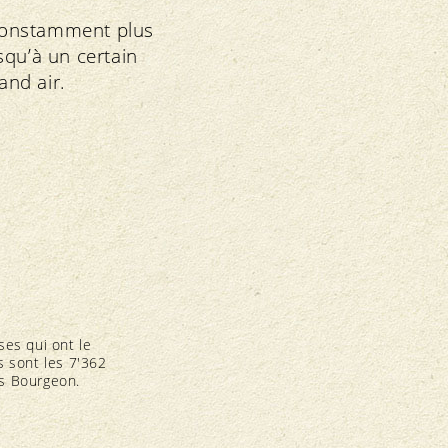
 constamment plus
squ’à un certain
and air.
ses qui ont le
s sont les 7'362
urs Bourgeon.