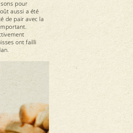
aisons pour
oût aussi a été
é de pair avec la
 important.
activement
sses ont failli
plan.