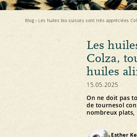
Principe Bourgeon
Élevage animal et affouragement
Concept directeur et vision
Notre marque
Importation
Strategie
Blog
›
Les huiles bio suisses sont très appréciées Colz
Les huile
Colza, to
Protection des ressources
Politique
Médias
Actualités
Sol
Communiqués de presse
huiles al
Plantes
Téléchargement des photos
Eau
Téléchargement des logos
15.05.2025
Climat
On ne doit pas tou
de tournesol con
S’ABONNER À LA NEWSLETTER
nombreux plats, 
Esther K