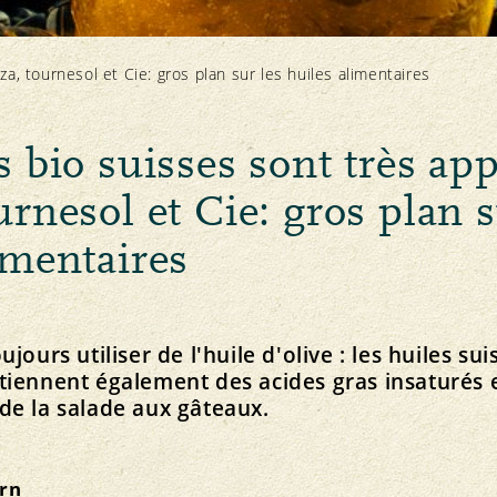
Santé animale
a, tournesol et Cie: gros plan sur les huiles alimentaires
s bio suisses sont très ap
urnesol et Cie: gros plan s
Équité
Service
F
Le plaisir bio près de chez vous
Marché
Offres d’emploi
imentaires
Bio Cuisine
Prix
Organe de médiation
Magasins spécialisés bio
jours utiliser de l'huile d'olive : les huiles sui
tiennent également des acides gras insaturés e
de la salade aux gâteaux.
ern