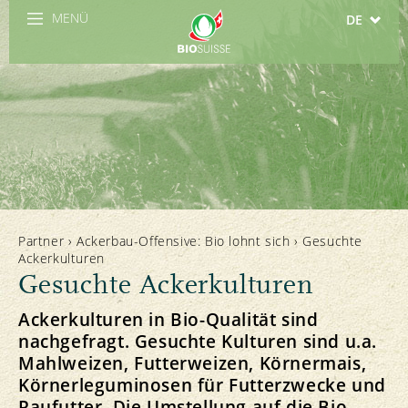
MENÜ
DE
FR
IT
EN
ES
Partner
›
Ackerbau-Offensive: Bio lohnt sich
›
Gesuchte
Ackerkulturen
Gesuchte Ackerkulturen
Ackerkulturen in Bio-Qualität sind
nachgefragt. Gesuchte Kulturen sind u.a.
Mahlweizen, Futterweizen, Körnermais,
Körnerleguminosen für Futterzwecke und
Raufutter. Die Umstellung auf die Bio