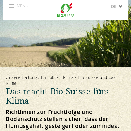
MENÜ
DE
FR
IT
EN
ES
Unsere Haltung
›
Im Fokus
›
Klima
›
Bio Suisse und das
Klima
Das macht Bio Suisse fürs
Klima
Richtlinien zur Fruchtfolge und
Bodenschutz stellen sicher, dass der
Humusgehalt gesteigert oder zumindest