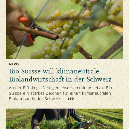
NEWS
Bio Suisse will klimaneutrale
Biolandwirtschaft in der Schweiz
An der Frühlings-Delegiertenversammlung setzte Bio
Suisse ein starkes Zeichen für einen klimaneutralen
Biolandbau in der Schweiz. ...