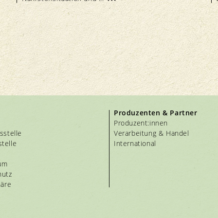
Produzenten & Partner
Produzent:innen
sstelle
Verarbeitung & Handel
telle
International
um
hutz
häre