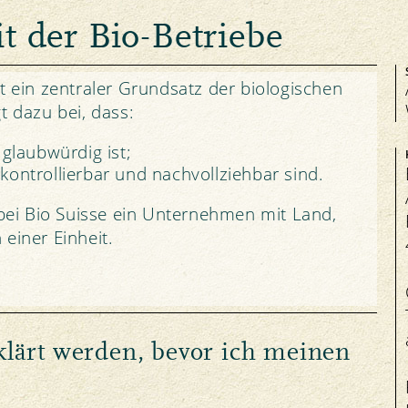
Tiergesundheit
Bio-Produkte im Test
t der Bio-Betriebe
st ein zentraler Grundsatz der biologischen
t dazu bei, dass:
Aktuelles
glaubwürdig ist;
Fairness
Kontakt
ontrollierbar und nachvollziehbar sind.
Markt
Jobs
t bei Bio Suisse ein Unternehmen mit Land,
Preise
Ombudsstelle
einer Einheit.
Soziale Verantwortung
lärt werden, bevor ich meinen