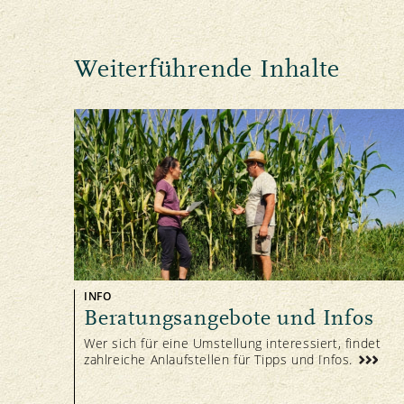
Hierbei gilt: Der Handel ist grund
biologische Futtermittel nicht a
umgeschlagen werden
Weiterführende Inhalte
Handel mit nicht biologischen Lands
Hierbei gilt: Auf ausdrücklichen
Mittel auf nicht landwirtschaftl
Mittel dürfen nicht auf dem Kno
gelagert werden.
Weitere Informationen: Teil II, Art. 1.2.8
INFO
Beratungsangebote und Infos
Wer sich für eine Umstellung interessiert, findet
zahlreiche Anlaufstellen für Tipps und Infos.