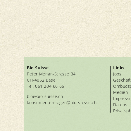
Bio Suisse
Links
Peter Merian-Strasse 34
Jobs
CH-4052 Basel
Geschäft
Tel. 061 204 66 66
Ombudss
Medien
bio@bio-suisse.
ch
Impress
konsumentenfragen@bio-suisse.
ch
Datensc
Privatsp