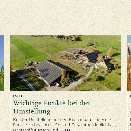
sätzlich erlaubt, jedoch dürfen nicht
uf dem Knospe-Betrieb gelagert oder
chaftsgärtnereien
 Wunsch des Auftraggebers dürfen unerlaubte
ichen Flächen eingesetzt werden. Unerlaubte
spe-Betrieb abgerechnet oder auf diesem
.2
INFO
Wichtige Punkte bei der
Umstellung
Bei der Umstellung auf den Biolandbau sind viele
Punkte zu beachten. So sind Gesamtbetrieblichkeit,
Nährstoffsituation und ...