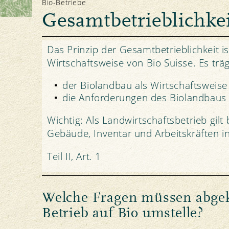
Bio-Betriebe
Das Knospe-Prinzip
Tierhaltung und Fütterung
Leitbild & Vision
Gesamtbetrieblichkei
Unsere Marke
Import
Strategie
Das Prinzip der Gesamtbetrieblichkeit i
Wirtschaftsweise von Bio Suisse. Es träg
Knospe-Rezepte
der Biolandbau als Wirtschaftsweise 
Ressourcenschutz
Politik
Medien
die Anforderungen des Biolandbaus k
Boden
Medienmitteilungen
Wichtig: Als Landwirtschaftsbetrieb gil
Pflanzen
Foto Download
Gebäude, Inventar und Arbeitskräften in 
Wasser
Logo Download
Klima
Teil II, Art. 1
NEWSLETTER ABONNIEREN
Welche Fragen müssen abgek
Betrieb auf Bio umstelle?