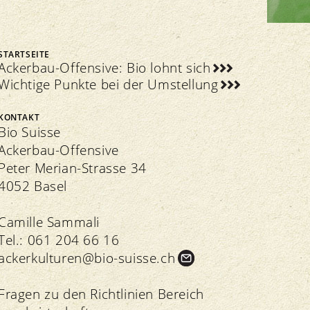
Delegiertenversammlung
STARTSEITE
Ackerbau-Offensive: Bio lohnt sich
Wichtige Punkte bei der Umstellung
Veranstaltungen
KONTAKT
Transparenz
Verbandsinformationen
Bio Suisse
Bio-Symposium
Richtlinien
Extranet
Nationales Bioforschungsforum NBFF
Ackerbau-Offensive
Kontrolle
Richtlinien
Grand Prix
Peter Merian-Strasse 34
Import
Regionale Märkte
4052 Basel
Qualitätssicherung
Camille Sammali
Tel.:
061 204 66 16
ackerkulturen@bio-suisse.
ch
Fragen zu den Richtlinien Bereich