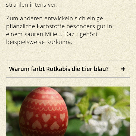
strahlen intensiver.
ansetzen. Weisse Bio-Eier wird es
weiterhin geben, weil es
Zum anderen entwickeln sich einige
direktvermarktende Betriebe gibt, die
pflanzliche Farbstoffe besonders gut in
weisslegende Rassehühner halten.
einem sauren Milieu. Dazu gehört
beispielsweise Kurkuma.
Warum färbt Rotkabis die Eier blau?
Rotkabis (oder Rotkohl) kann je nach
Zubereitung rot, lila oder sogar blau sein.
Das liegt an den sogenannten
Anthocyanen. Das sind natürliche
Farbstoffe, die auf den pH-Wert
reagieren.