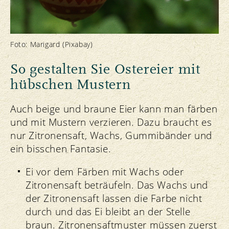
In einem sauren Milieu mit viel Essig färbt
Rotkohl die Eier eher rötlich-violett.
In einem neutralen oder basischen Milieu
Foto: Marigard (Pixabay)
mit wenig Essig werden die Eier blau bis
türkis.
So gestalten Sie Ostereier mit
hübschen Mustern
Das bedeutet: Falls die Eier in einem
besonders kräftigen Blau leuchten sollen,
Auch beige und braune Eier kann man färben
sollten Sie den Essig im Farbsud
und mit Mustern verzieren. Dazu braucht es
reduzieren oder eine Prise Natron
nur Zitronensaft, Wachs, Gummibänder und
hinzufügen.
ein bisschen Fantasie.
Ei vor dem Färben mit Wachs oder
Zitronensaft beträufeln. Das Wachs und
der Zitronensaft lassen die Farbe nicht
durch und das Ei bleibt an der Stelle
braun. Zitronensaftmuster müssen zuerst