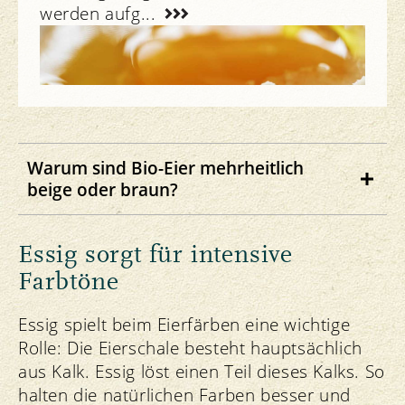
werden aufg...
Bio Suisse erleben
Warum sind Bio-Eier mehrheitlich
beige oder braun?
Grund dafür ist das Verbot, männliche
Essig sorgt für intensive
Eintagsküken zu töten. Die Bäuerinnen
Farbtöne
und Bauern von Bio Suisse haben
entschieden, dass ab 2026 alle Hähne
Essig spielt beim Eierfärben eine wichtige
aufgezogen werden. Die Bio-
Rolle: Die Eierschale besteht hauptsächlich
Landwirtschaft setzt dabei auf
aus Kalk. Essig löst einen Teil dieses Kalks. So
Hühnerrassen, die beige und braune Eier
halten die natürlichen Farben besser und
legen, weil deren Hähne mehr Fleisch