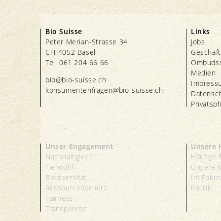
Bio Suisse
Links
Peter Merian-Strasse 34
Jobs
CH-4052 Basel
Geschäft
Tel. 061 204 66 66
Ombudss
Medien
bio@bio-suisse.
ch
Impress
konsumentenfragen@bio-suisse.
ch
Datensc
Privatsp
Unser Engagement
Unsere 
Nachhaltigkeit
Häufige 
Tierwohl
Unsere 
Biodiversität
Im Foku
Ressourcenschutz
Politik
Fairness
Transparenz