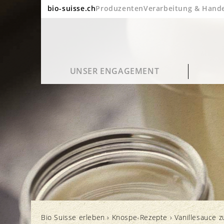
bio-suisse.ch
Produzenten
Verarbeitung & Hand
UNSER ENGAGEMENT
Nachhaltigkeit
Häufige Fragen
Bio Suisse Portrait
Blog
Qualität und Geschmack
Verarbeitung und Verpackung
Bio in Zahlen
Kino
Bio Suisse erleben
›
Knospe-Rezepte
›
Vanillesauce z
Gesundheit
Label und Kontrolle
Jahresberichte
Newsletter