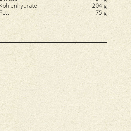
Kohlenhydrate
204 g
Fett
75 g