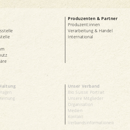
Produzenten & Partner
Produzent:innen
sstelle
Verarbeitung & Handel
telle
International
um
hutz
häre
Haltung
Unser Verband
Fragen
Bio Suisse Portrait
Meinung
Unsere Mitglieder
s
Organisation
Medien
Kontakt
Verbandsinformationen