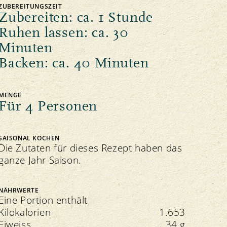
ZUBEREITUNGSZEIT
Zubereiten: ca. 1 Stunde
Ruhen lassen: ca. 30
Minuten
Backen: ca. 40 Minuten
MENGE
Für 4 Personen
SAISONAL KOCHEN
Die Zutaten für dieses Rezept haben das
ganze Jahr Saison.
NÄHRWERTE
Eine Portion enthält
Kilokalorien
1.653
Eiweiss
34 g