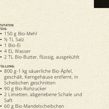
Delegiertenversammlung
ZUTATEN
TEIG:
150 g Bio-Mehl
Veranstaltungen
½ TL Salz
Transparenz
Verbandsinformationen
1 Bio-Ei
Bio-Symposium
4 EL Wasser
Richtlinien
Extranet
Nationales Bioforschungsforum NBFF
2 TL Bio-Butter, flüssig, ausgekühlt
Kontrolle
Richtlinien
Grand Prix
Import
Regionale Märkte
FÜLLUNG:
Qualitätssicherung
800 g-1 kg säuerliche Bio-Äpfel,
geschält, Kerngehäuse entfernt, in
Scheibchen geschnitten
90 g Bio-Rohzucker
2 Limetten, abgeriebene Schale und
Saft
60 g Bio-Mandelscheibchen