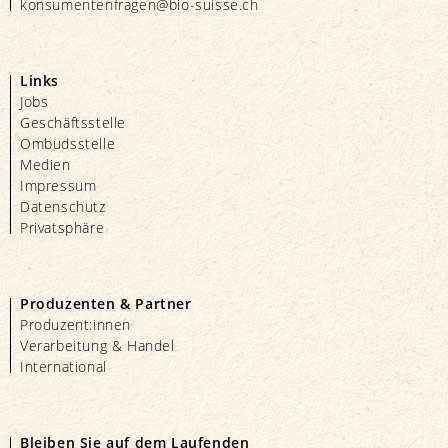
konsumentenfragen@bio-suisse.
ch
Links
Jobs
Geschäftsstelle
Ombudsstelle
Medien
Impressum
Datenschutz
Privatsphäre
Produzenten & Partner
Produzent:innen
Verarbeitung & Handel
International
Bleiben Sie auf dem Laufenden