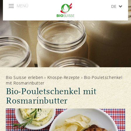
MENÜ
DE
FR
IT
EN
ES
Bio Suisse erleben
›
Knospe-Rezepte
›
Bio-Pouletschenkel
mit Rosmarinbutter
Bio-Pouletschenkel mit
Rosmarinbutter