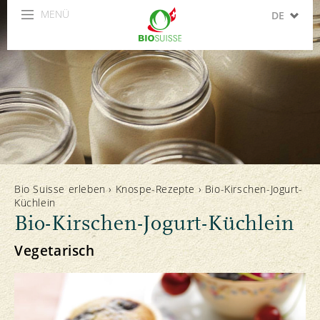
MENÜ
DE
FR
IT
EN
ES
Bio Suisse erleben
›
Knospe-Rezepte
›
Bio-Kirschen-Jogurt-
Küchlein
Bio-Kirschen-Jogurt-Küchlein
Vegetarisch