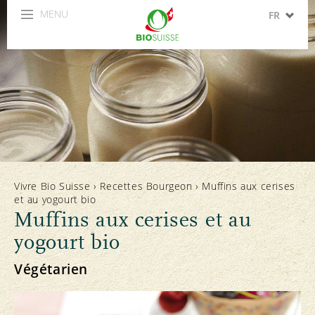
MENU
FR
DE
IT
EN
ES
Vivre Bio Suisse
›
Recettes Bourgeon
›
Muffins aux cerises
et au yogourt bio
Muffins aux cerises et au
yogourt bio
Végétarien