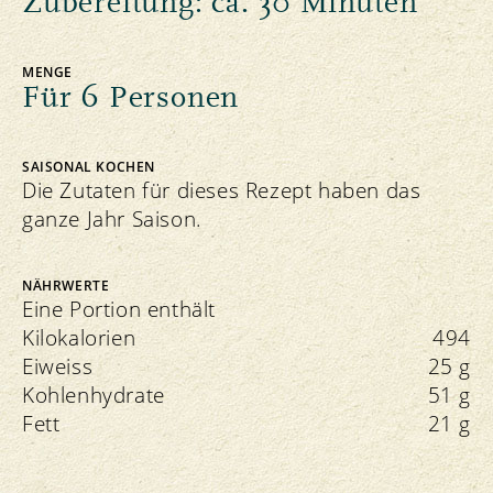
Zubereitung: ca. 30 Minuten
MENGE
Für 6 Personen
SAISONAL KOCHEN
Die Zutaten für dieses Rezept haben das
ganze Jahr Saison.
NÄHRWERTE
Eine Portion enthält
Kilokalorien
494
Eiweiss
25 g
Kohlenhydrate
51 g
Fett
21 g