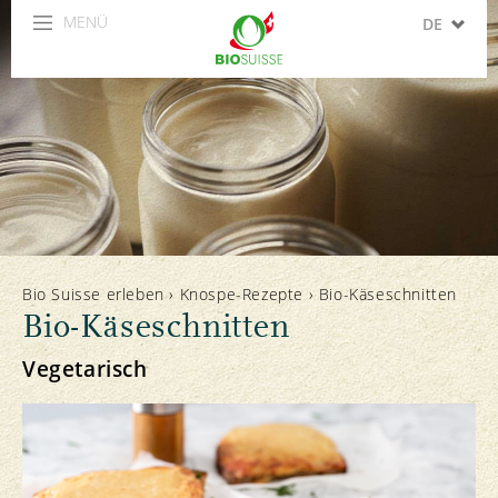
MENÜ
DE
FR
IT
EN
ES
Bio Suisse erleben
›
Knospe-Rezepte
›
Bio-Käseschnitten
Bio-Käseschnitten
Vegetarisch