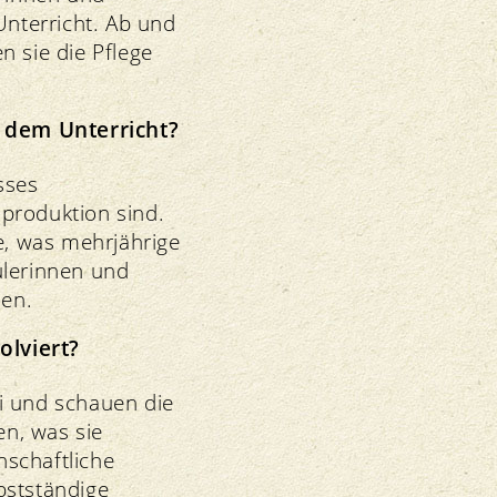
nterricht. Ab und
n sie die Pflege
t dem Unterricht?
sses
produktion sind.
le, was mehrjährige
ülerinnen und
nen.
olviert?
i und schauen die
en, was sie
nschaftliche
bstständige