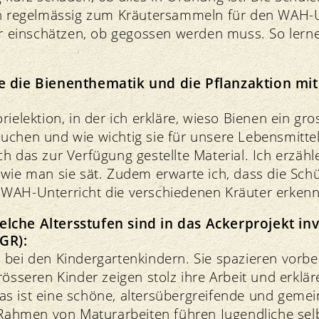
ch regelmässig zum Kräutersammeln für den WAH-U
er einschätzen, ob gegossen werden muss. So lerne
e die Bienenthematik und die Pflanzaktion mi
rielektion, in der ich erkläre, wieso Bienen ein gro
uchen und wie wichtig sie für unsere Lebensmittel
h das zur Verfügung gestellte Material. Ich erzäh
 wie man sie sät. Zudem erwarte ich, dass die Sch
WAH-Unterricht die verschiedenen Kräuter erken
lche Altersstufen sind in das Ackerprojekt inv
GR):
 bei den Kindergartenkindern. Sie spazieren vorbe
rösseren Kinder zeigen stolz ihre Arbeit und erklär
s ist eine schöne, altersübergreifende und gemei
m Rahmen von Maturarbeiten führen Jugendliche sel