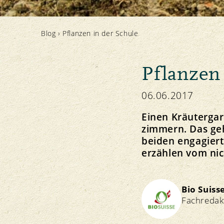
Das Knospe-Prinzip
Tierhaltung und Fütterung
Leitbild & Vision
Unsere Marke
Import
Strategie
Blog
›
Pflanzen in der Schule
Pflanzen 
Knospe-Rezepte
Ressourcenschutz
Politik
Medien
06.06.2017
Boden
Medienmitteilungen
Einen Kräutergar
Pflanzen
Foto Download
zimmern. Das geh
Wasser
Logo Download
beiden engagier
Klima
erzählen vom nich
NEWSLETTER ABONNIEREN
Bio Suiss
Fachredak