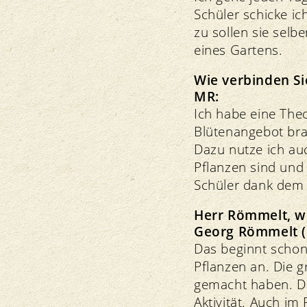
Schüler schicke i
zu sollen sie selb
eines Gartens.
Wie verbinden Si
MR:
Ich habe eine Theo
Blütenangebot bra
Dazu nutze ich auc
Pflanzen sind und
Schüler dank dem 
Herr Römmelt, we
Georg Römmelt (
Das beginnt schon
Pflanzen an. Die g
gemacht haben. Da
Aktivität. Auch i