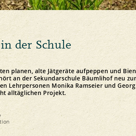
Tiergesundheit
Bio-Produkte im Test
in der Schule
Aktuelles
Fairness
Kontakt
Markt
Jobs
ten planen, alte Jätgeräte aufpeppen und Bie
Preise
Ombudsstelle
ört an der Sekundarschule Bäumlihof neu zum
Soziale Verantwortung
ten Lehrpersonen Monika Ramseier und Geor
t alltäglichen Projekt.
e
tion