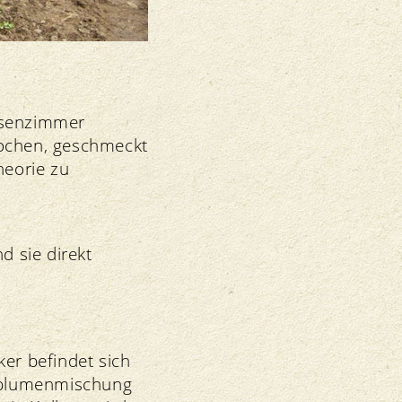
assenzimmer
rochen, geschmeckt
heorie zu
d sie direkt
ker befindet sich
ldblumenmischung