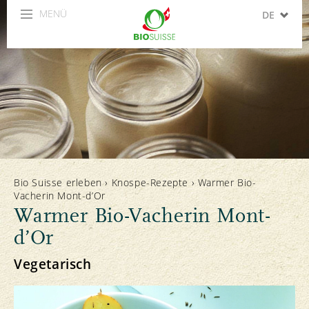
MENÜ
DE
FR
IT
EN
ES
Bio Suisse erleben
›
Knospe-Rezepte
›
Warmer Bio-
Vacherin Mont-d’Or
Warmer Bio-Vacherin Mont-
d’Or
Vegetarisch