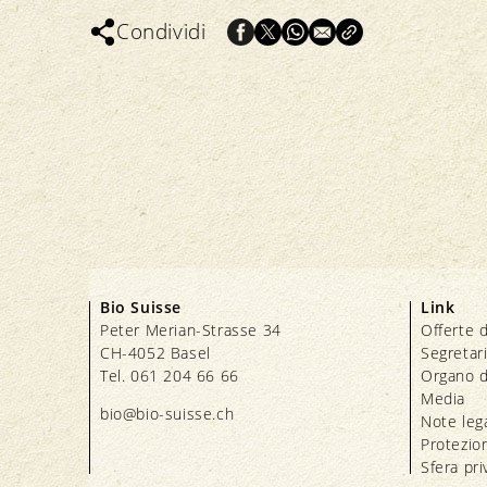
Condividi
Bio Suisse
Link
Peter Merian-Strasse 34
Offerte d
CH-4052 Basel
Segretar
Tel. 061 204 66 66
Organo d
Media
bio@bio-suisse.
ch
Note lega
Protezion
Sfera pri