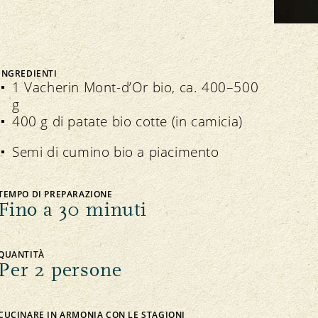
Bio Cuisine
Assemblea dei delegati
Commercio specializzato bio
INGREDIENTI
1 Vacherin Mont-d’Or bio, ca. 400–500
g
400 g di patate bio cotte (in camicia)
Trasparenza
n seno all’associazione
Semi di cumino bio a piacimento
Direttive
Direttive
Controllo
Importazione
TEMPO DI PREPARAZIONE
Assicurazione della qualità
Fino a 30 minuti
QUANTITÀ
Per 2 persone
CUCINARE IN ARMONIA CON LE STAGIONI