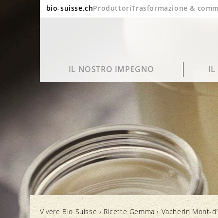
bio-suisse.ch
Produttori
Trasformazione & comm
IL NOSTRO IMPEGNO
I
Sostenibilità
Domande frequenti
Ritratto
Blog
Qualità e gusto
Lavorazione e imballaggio
Bio in cifre
Cinema
Vivere Bio Suisse
›
Ricette Gemma
›
Vacherin Mont-d’
Salute
Marchi e controllo
Rapporto annuale