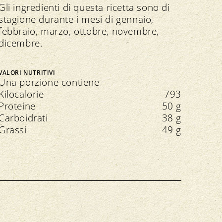
Gli ingredienti di questa ricetta sono di
stagione durante i mesi di gennaio,
febbraio, marzo, ottobre, novembre,
dicembre.
VALORI NUTRITIVI
Una porzione contiene
Kilocalorie
793
Proteine
50 g
Carboidrati
38 g
Grassi
49 g