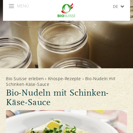
MENÜ
DE
FR
IT
EN
ES
Bio Suisse erleben
›
Knospe-Rezepte
›
Bio-Nudeln mit
Schinken-Käse-Sauce
Bio-Nudeln mit Schinken-
Käse-Sauce