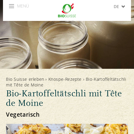
MENÜ
DE
FR
IT
EN
ES
Bio Suisse erleben
›
Knospe-Rezepte
›
Bio-Kartoffeltätschli
mit Tête de Moine
Bio-Kartoffeltätschli mit Tête
de Moine
Vegetarisch