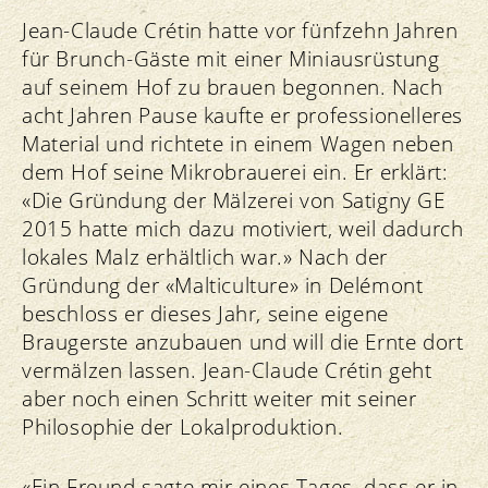
Jean-Claude Crétin hatte vor fünfzehn Jahren
für Brunch-Gäste mit einer Miniausrüstung
auf seinem Hof zu brauen begonnen. Nach
acht Jahren Pause kaufte er professionelleres
Material und richtete in einem Wagen neben
dem Hof seine Mikrobrauerei ein. Er erklärt:
«Die Gründung der Mälzerei von Satigny GE
2015 hatte mich dazu motiviert, weil dadurch
lokales Malz erhältlich war.» Nach der
Gründung der «Malticulture» in Delémont
beschloss er dieses Jahr, seine eigene
Braugerste anzubauen und will die Ernte dort
vermälzen lassen. Jean-Claude Crétin geht
aber noch einen Schritt weiter mit seiner
Philosophie der Lokalproduktion.
«Ein Freund sagte mir eines Tages, dass er in