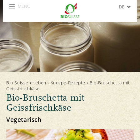
MENÜ
DE
FR
IT
EN
ES
Bio Suisse erleben
›
Knospe-Rezepte
›
Bio-Bruschetta mit
Geissfrischkäse
Bio-Bruschetta mit
Geissfrischkäse
Vegetarisch