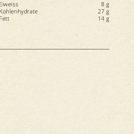
Eiweiss
8 g
Kohlenhydrate
27 g
Fett
14 g