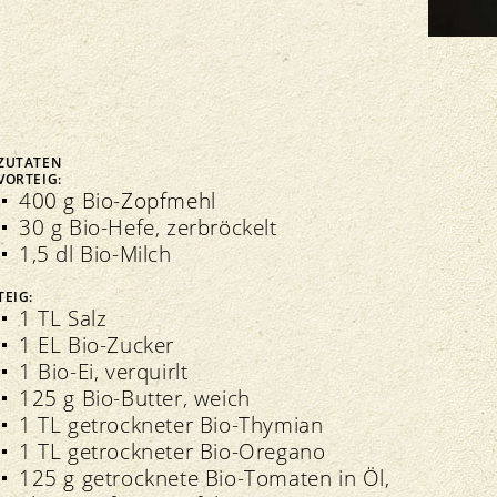
Delegiertenversammlung
ZUTATEN
Veranstaltungen
VORTEIG:
400 g Bio-Zopfmehl
Transparenz
Verbandsinformationen
Bio-Symposium
30 g Bio-Hefe, zerbröckelt
Richtlinien
Extranet
Nationales Bioforschungsforum NBFF
1,5 dl Bio-Milch
Kontrolle
Richtlinien
Grand Prix
Import
Regionale Märkte
TEIG:
Qualitätssicherung
1 TL Salz
1 EL Bio-Zucker
1 Bio-Ei, verquirlt
125 g Bio-Butter, weich
1 TL getrockneter Bio-Thymian
1 TL getrockneter Bio-Oregano
125 g getrocknete Bio-Tomaten in Öl,