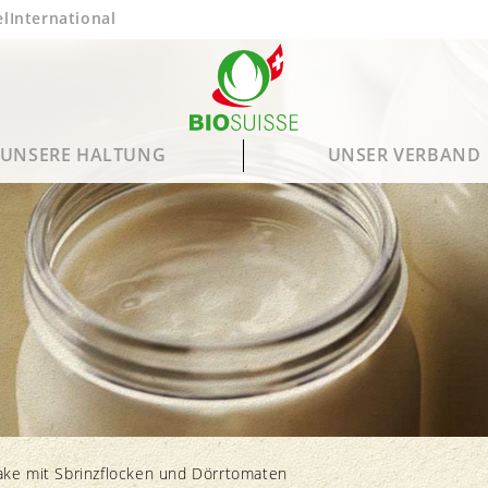
el
International
UNSERE HALTUNG
UNSER VERBAND
Tierwohl
Unsere Meinung
Unsere Mitglieder
Knospe-Produkte
B
B
Fütterung
Mitgliedorganisationen
Saisonkalender
ake mit Sbrinzflocken und Dörrtomaten
Haltung
Bio Gourmet Knospe