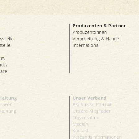
Produzenten & Partner
Produzent:innen
sstelle
Verarbeitung & Handel
telle
International
um
hutz
häre
Haltung
Unser Verband
Fragen
Bio Suisse Portrait
Meinung
Unsere Mitglieder
s
Organisation
Medien
Kontakt
Verbandsinformationen