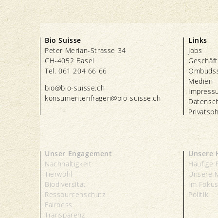
Bio Suisse
Links
Peter Merian-Strasse 34
Jobs
CH-4052 Basel
Geschäft
Tel. 061 204 66 66
Ombudss
Medien
bio@bio-suisse.
ch
Impress
konsumentenfragen@bio-suisse.
ch
Datensc
Privatsp
Unser Engagement
Unsere 
Nachhaltigkeit
Häufige 
Tierwohl
Unsere 
Biodiversität
Im Foku
Ressourcenschutz
Politik
Fairness
Transparenz