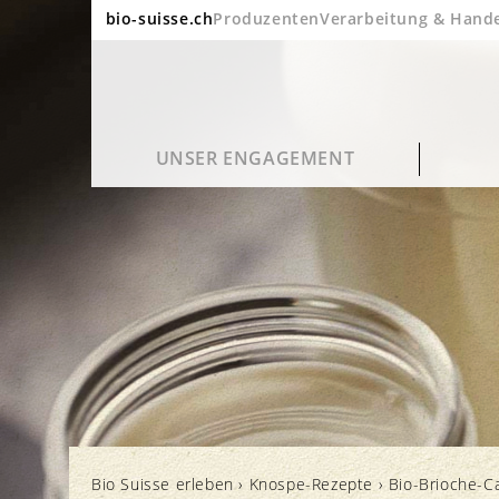
bio-suisse.ch
Produzenten
Verarbeitung & Hand
UNSER ENGAGEMENT
Nachhaltigkeit
Häufige Fragen
Bio Suisse Portrait
Blog
Qualität und Geschmack
Verarbeitung und Verpackung
Bio in Zahlen
Kino
Bio Suisse erleben
›
Knospe-Rezepte
›
Bio-Brioche-C
Gesundheit
Label und Kontrolle
Jahresberichte
Newsletter