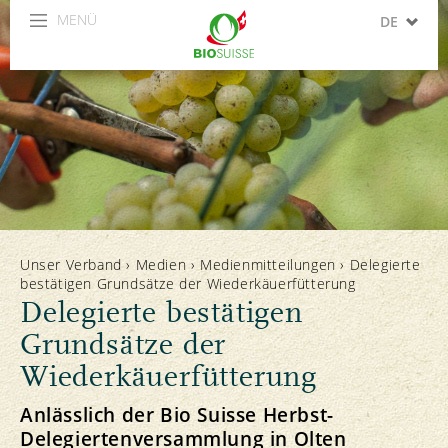
MENÜ
DE
FR
IT
Unser Verband
›
Medien
›
Medienmitteilungen
›
Delegierte
bestätigen Grundsätze der Wiederkäuerfütterung
Delegierte bestätigen
Grundsätze der
Wiederkäuerfütterung
Anlässlich der Bio Suisse Herbst-
Delegiertenversammlung in Olten