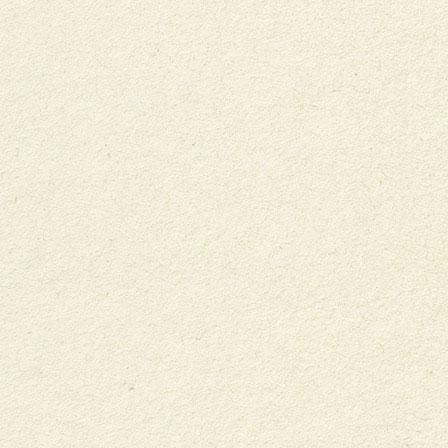
UNSER ENGAGEMENT
UNSERE HALTUNG
UNSER VERBAND
BIO SUISSE ERLEBEN
Weitere Bio Suisse Websites
bio-suisse.ch
Produzenten
Verarbeitung & Handel