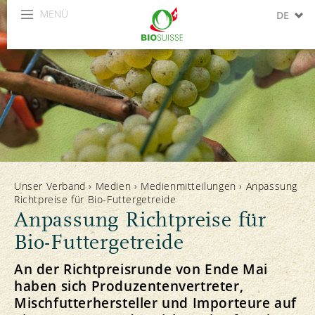
MENÜ
DE
FR
IT
Unser Verband
›
Medien
›
Medienmitteilungen
›
Anpassung
Richtpreise für Bio-Futtergetreide
Anpassung Richtpreise für
Bio-Futtergetreide
An der Richtpreisrunde von Ende Mai
haben sich Produzentenvertreter,
Mischfutterhersteller und Importeure auf