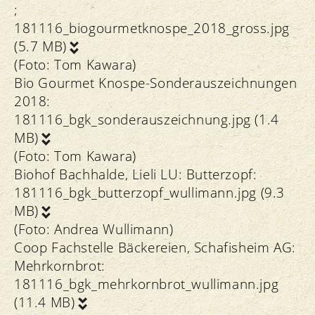
;
181116_biogourmetknospe_2018_gross.jpg
(5.7 MB)
(Foto: Tom Kawara)
Bio Gourmet Knospe-Sonderauszeichnungen
2018:
181116_bgk_sonderauszeichnung.jpg (1.4
MB)
(Foto: Tom Kawara)
Biohof Bachhalde, Lieli LU: Butterzopf:
181116_bgk_butterzopf_wullimann.jpg (9.3
MB)
(Foto: Andrea Wullimann)
Coop Fachstelle Bäckereien, Schafisheim AG:
Mehrkornbrot:
181116_bgk_mehrkornbrot_wullimann.jpg
(11.4 MB)