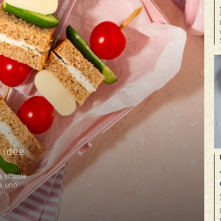
 idee
la scuola
fa uno