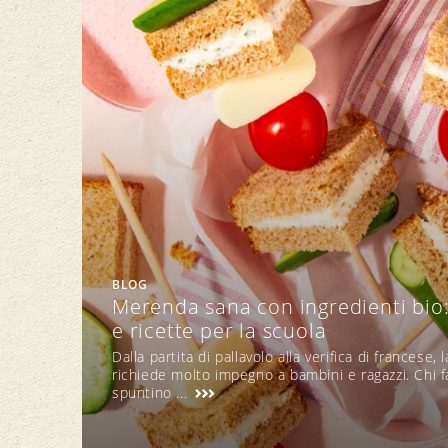
BLOG
Merenda sana con ingredienti bio:
e ricette per la scuola
Dalla partita di pallavolo alla verifica di francese, 
richiede molto impegno a bambini e ragazzi. Chi 
spuntino ...