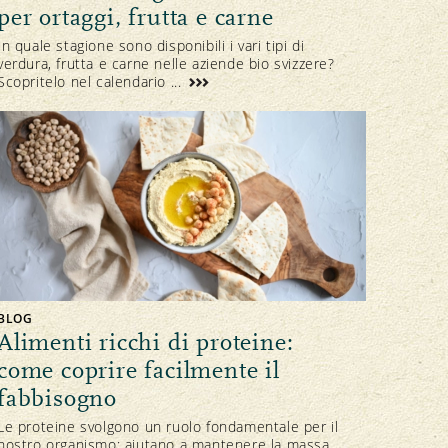
per ortaggi, frutta e carne
In quale stagione sono disponibili i vari tipi di
verdura, frutta e carne nelle aziende bio svizzere?
Scopritelo nel calendario ...
BLOG
Alimenti ricchi di proteine:
come coprire facilmente il
fabbisogno
Le proteine svolgono un ruolo fondamentale per il
nostro organismo: aiutano a mantenere la massa