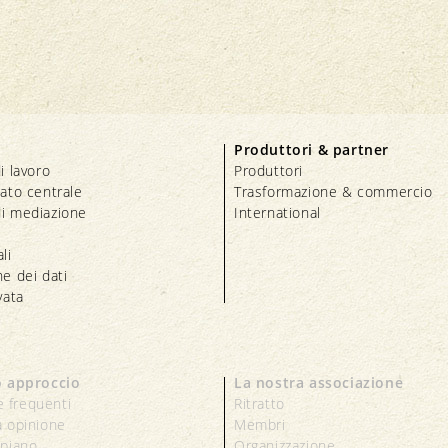
Produttori & partner
i lavoro
Produttori
iato centrale
Trasformazione & commercio
i mediazione
International
li
e dei dati
vata
o approccio
La nostra associazione
 frequenti
Ritratto
a opinione
Membri
 piano
Organizzazione