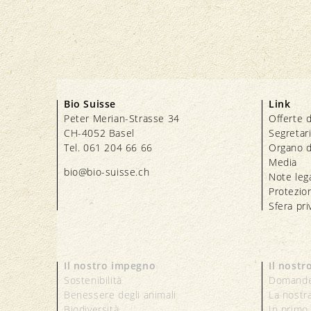
Bio Suisse
Link
Peter Merian-Strasse 34
Offerte d
CH-4052 Basel
Segretar
Tel. 061 204 66 66
Organo d
Media
bio@bio-suisse.
ch
Note lega
Protezion
Sfera pri
Il nostro impegno
Il nostr
Sostenibilità
Domande
Benessere degli animali
La nostr
Biodiversità
In primo