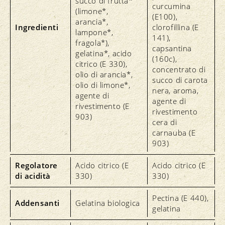
succo di frutta*
curcumina
(limone*,
(E100),
arancia*,
Ingredienti
clorofillina (E
lampone*,
141),
fragola*),
capsantina
gelatina*, acido
(160c),
citrico (E 330),
concentrato di
olio di arancia*,
succo di carota
olio di limone*,
nera, aroma,
agente di
agente di
rivestimento (E
rivestimento
903)
cera di
carnauba (E
903)
Regolatore
Acido citrico (E
Acido citrico (E
di acidità
330)
330)
Pectina (E 440),
Addensanti
Gelatina biologica
gelatina