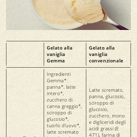
Gelato alla
Gelato alla
vaniglia
vaniglia
Gemma
convenzionale
Ingredienti
Gemma*:
panna*, latte
Latte scremato,
intero*,
panna, glucosio,
zucchero di
sciroppo di
canna greggio*,
glucosio,
sciroppo di
zucchero, mono
glucosio*,
e digliceridi degli
tuorlo d’uovo*,
acidi grassi (E
latte scremato
471), farina di