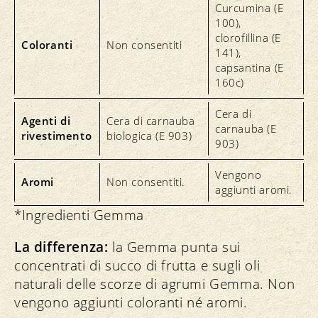
Curcumina (E
100),
clorofillina (E
Coloranti
Non consentiti
141),
capsantina (E
160c)
Cera di
Agenti di
Cera di carnauba
carnauba (E
rivestimento
biologica (E 903)
903)
Vengono
Aromi
Non consentiti.
aggiunti aromi.
*Ingredienti Gemma
La differenza:
la Gemma punta sui
concentrati di succo di frutta e sugli oli
naturali delle scorze di agrumi Gemma. Non
vengono aggiunti coloranti né aromi.