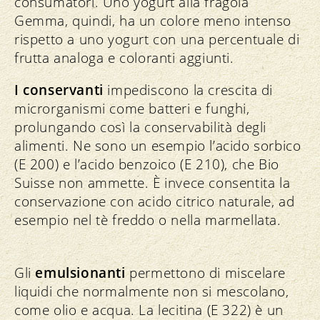
consumatori. Uno yogurt alla fragola
Gemma, quindi, ha un colore meno intenso
rispetto a uno yogurt con una percentuale di
frutta analoga e coloranti aggiunti.
I conservanti
impediscono la crescita di
microrganismi come batteri e funghi,
prolungando così la conservabilità degli
alimenti. Ne sono un esempio l’acido sorbico
(E 200) e l’acido benzoico (E 210), che Bio
Suisse non ammette. È invece consentita la
conservazione con acido citrico naturale, ad
esempio nel tè freddo o nella marmellata.
Gli
emulsionanti
permettono di miscelare
liquidi che normalmente non si mescolano,
come olio e acqua. La lecitina (E 322) è un