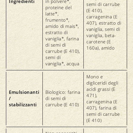
Ingredienti
in polvere*,
semi di carrube
proteine del
(E 410),
latte*,
carragenina (E
frumento*,
407), estratto di
amido di mais*,
vaniglia, semi di
estratto di
vaniglia, beta-
vaniglia*, farina
carotene (E
di semi di
160a), amido
carrube (E 410),
semi di
vaniglia*, acqua
Mono e
digliceridi degli
acidi grassi (E
Emulsionanti
Biologico: farina
471),
/
di semi di
carragenina (E
stabilizzanti
carrube (E 410)
407), farina di
semi di carrube
(E 410)