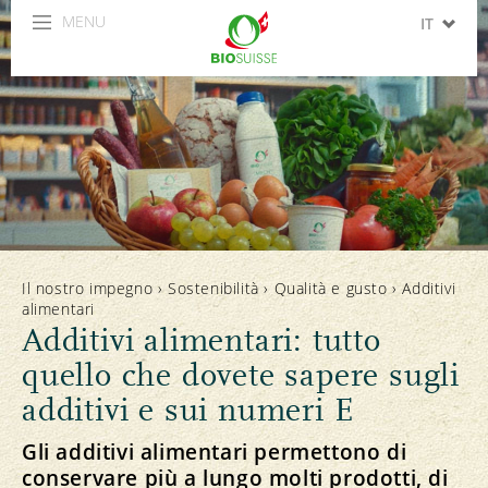
MENU
IT
DE
FR
EN
ES
Il nostro impegno
›
Sostenibilità
›
Qualità e gusto
›
Additivi
alimentari
Additivi alimentari: tutto
quello che dovete sapere sugli
additivi e sui numeri E
Gli additivi alimentari permettono di
conservare più a lungo molti prodotti, di