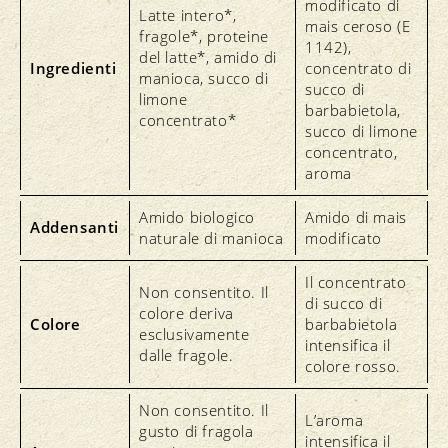
modificato di
Latte intero*,
mais ceroso (E
fragole*, proteine
1142),
del latte*, amido di
Ingredienti
concentrato di
manioca, succo di
succo di
limone
barbabietola,
concentrato*
succo di limone
concentrato,
aroma
Amido biologico
Amido di mais
Addensanti
naturale di manioca
modificato
Il concentrato
Non consentito. Il
di succo di
colore deriva
Colore
barbabietola
esclusivamente
intensifica il
dalle fragole.
colore rosso.
Non consentito. Il
L’aroma
gusto di fragola
intensifica il